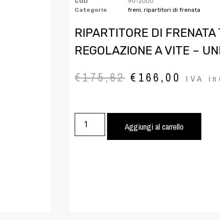
COD
90-2000
Categorie
freni
,
ripartitori di frenata
RIPARTITORE DI FRENATA 
REGOLAZIONE A VITE – UN
€
175,62
€
166,00
IVA in
Aggiungi al carrello