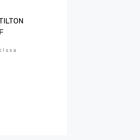
TILTON
F
clusa