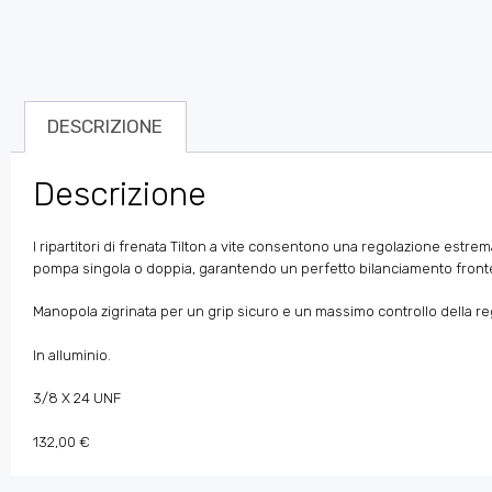
DESCRIZIONE
Descrizione
I ripartitori di frenata Tilton a vite consentono una regolazione estr
pompa singola o doppia, garantendo un perfetto bilanciamento fronte
Manopola zigrinata per un grip sicuro e un massimo controllo della re
In alluminio.
3/8 X 24 UNF
132,00 €