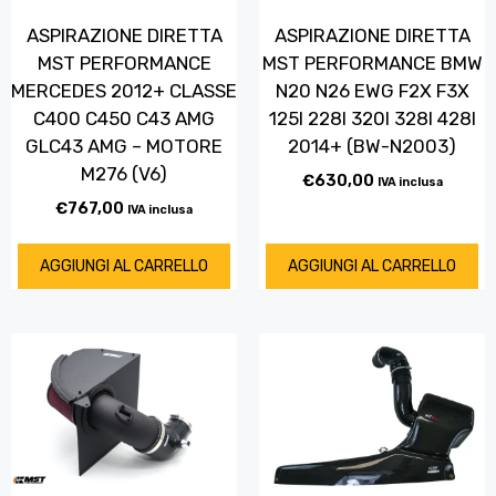
ASPIRAZIONE DIRETTA
ASPIRAZIONE DIRETTA
MST PERFORMANCE
MST PERFORMANCE BMW
MERCEDES 2012+ CLASSE
N20 N26 EWG F2X F3X
C400 C450 C43 AMG
125I 228I 320I 328I 428I
GLC43 AMG – MOTORE
2014+ (BW-N2003)
M276 (V6)
€
630,00
IVA inclusa
€
767,00
IVA inclusa
AGGIUNGI AL CARRELLO
AGGIUNGI AL CARRELLO