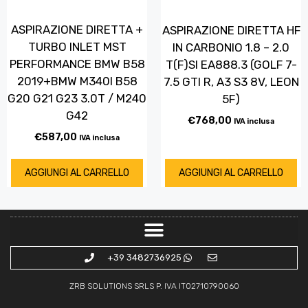
ASPIRAZIONE DIRETTA +
ASPIRAZIONE DIRETTA HF
TURBO INLET MST
IN CARBONIO 1.8 – 2.0
PERFORMANCE BMW B58
T(F)SI EA888.3 (GOLF 7-
2019+BMW M340I B58
7.5 GTI R, A3 S3 8V, LEON
G20 G21 G23 3.0T / M240
5F)
G42
€
768,00
IVA inclusa
€
587,00
IVA inclusa
AGGIUNGI AL CARRELLO
AGGIUNGI AL CARRELLO
+39 3482736925
ZRB SOLUTIONS SRLS P. IVA IT02710790060