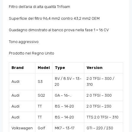
Filtro dell’aria di alta qualità Trifoam
Superficie del filtro 96,4 mm2 contro 43,2 mm2 OEM
Guadagno dimostrato al banco prova nella fase 1 = 16 CV
Tono aggressivo
Prodotto nel Regno Unito
Brand
Model
Type
Version
8V / 8.5V – 13-
2.0 TFSI – 300 /
Audi
S3
20
310
Audi
SQ2
GA – 16-…
2.0 TFSI – 300
Audi
TT
8S – 14-20
2.0 TFSI – 230
Audi
TT
8S – 14-20
TTS 2.0 TFSI – 310
Volkswagen
Golf
MK7 – 13-17
GTI – 220 / 230