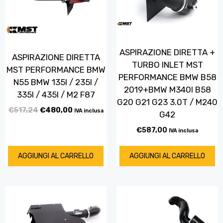
ASPIRAZIONE DIRETTA +
ASPIRAZIONE DIRETTA
TURBO INLET MST
MST PERFORMANCE BMW
PERFORMANCE BMW B58
N55 BMW 135I / 235I /
2019+BMW M340I B58
335I / 435I / M2 F87
G20 G21 G23 3.0T / M240
€
517,24
€
480,00
IVA inclusa
G42
€
587,00
IVA inclusa
AGGIUNGI AL CARRELLO
AGGIUNGI AL CARRELLO