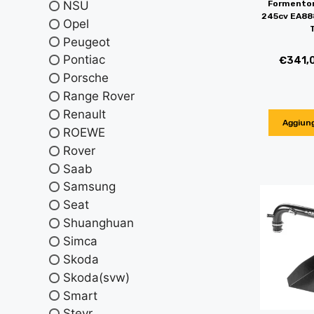
NSU
Formentor
245cv EA88
Opel
Peugeot
Pontiac
€
341,
Porsche
Range Rover
Renault
Aggiung
ROEWE
Rover
Saab
Samsung
Seat
Shuanghuan
Simca
Skoda
Skoda(svw)
Smart
Steyr