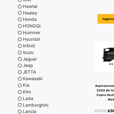
Hawtai
Healey
Honda
Aggiung
HONGQI
Hummer
Hyundai
Infiniti
Isuzu
Jaguar
Jeep
JETTA
Kawasaki
Kia
Aspirazione
2022 Air I
Ktm
Cupra Seat
Lada
Mot
Lamborghini
€
311,10
€
3
Lancia