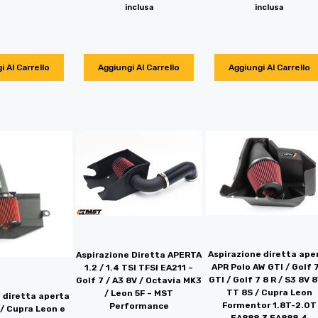
inclusa
inclusa
i Al Carrello
Aggiungi Al Carrello
Aggiungi Al Carrello
Aspirazione diretta ape
Aspirazione Diretta APERTA
APR Polo AW GTI / Golf 
1.2 / 1.4 TSI TFSI EA211 –
GTI / Golf 7 8 R / S3 8V 8
Golf 7 / A3 8V / Octavia MK3
TT 8S / Cupra Leon
/ Leon 5F – MST
 diretta aperta
Formentor 1.8T-2.0T
Performance
 / Cupra Leon e
EA888.3 EA888.4