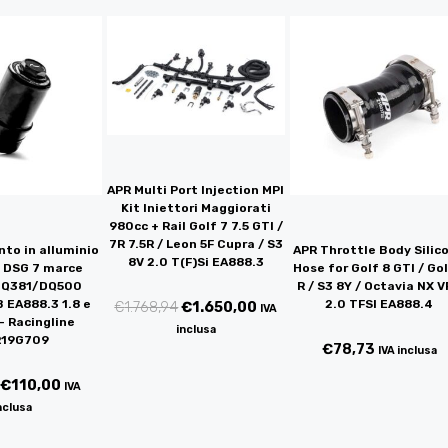
APR Multi Port Injection MPI
Kit Iniettori Maggiorati
980cc + Rail Golf 7 7.5 GTI /
7R 7.5R / Leon 5F Cupra / S3
to in alluminio
APR Throttle Body Silic
8V 2.0 T(F)Si EA888.3
io DSG 7 marce
Hose for Golf 8 GTI / Gol
Q381/DQ500
R / S3 8Y / Octavia NX 
 EA888.3 1.8 e
2.0 TFSI EA888.4
€
1.768,94
€
1.650,00
IVA
– Racingline
inclusa
19G709
€
78,73
IVA inclusa
€
110,00
IVA
nclusa