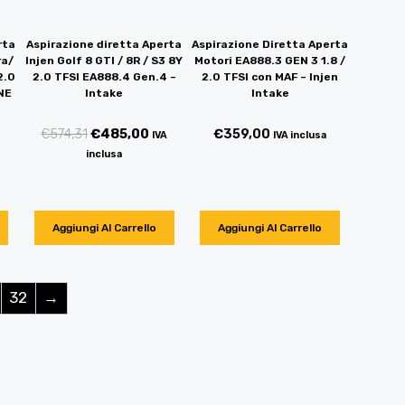
rta
Aspirazione diretta Aperta
Aspirazione Diretta Aperta
ra/
Injen Golf 8 GTI / 8R / S3 8Y
Motori EA888.3 GEN 3 1.8 /
2.0
2.0 TFSI EA888.4 Gen.4 –
2.0 TFSI con MAF – Injen
NE
Intake
Intake
€
574,31
€
485,00
€
359,00
IVA
IVA inclusa
inclusa
Aggiungi Al Carrello
Aggiungi Al Carrello
32
→