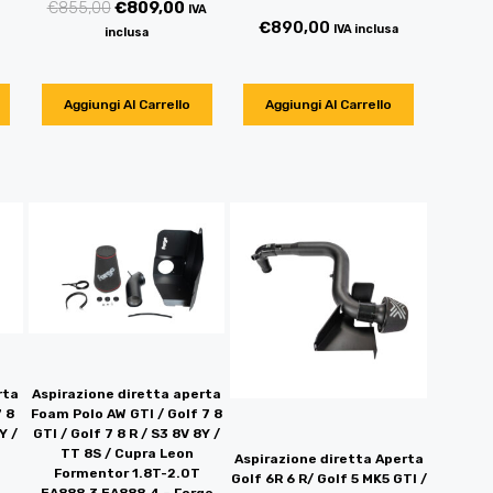
€
855,00
€
809,00
IVA
€
890,00
IVA inclusa
inclusa
Aggiungi Al Carrello
Aggiungi Al Carrello
rta
Aspirazione diretta aperta
7 8
Foam Polo AW GTI / Golf 7 8
Y /
GTI / Golf 7 8 R / S3 8V 8Y /
TT 8S / Cupra Leon
Aspirazione diretta Aperta
Formentor 1.8T-2.0T
Golf 6R 6 R/ Golf 5 MK5 GTI /
EA888.3 EA888.4 – Forge