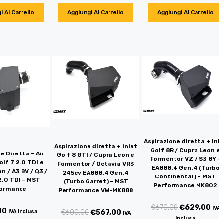
i Al Carrello
Aggiungi Al Carrello
Aggiungi Al Carrello
Aspirazione diretta + In
Aspirazione diretta + Inlet
Golf 8R / Cupra Leon 
e Diretta – Air
Golf 8 GTI / Cupra Leon e
Formentor VZ / S3 8Y 
olf 7 2.0 TDI e
Formentor / Octavia VRS
EA888.4 Gen.4 (Turb
n / A3 8V / Q3 /
245cv EA888.4 Gen.4
Continental) – MST
2.0 TDI – MST
(Turbo Garret) – MST
Performance MK802
formance
Performance VW-MK888
€
670,00
€
629,00
IV
00
€
600,00
€
567,00
IVA inclusa
IVA
inclusa