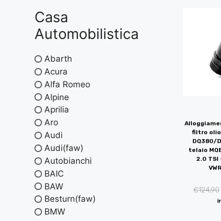
Casa
Automobilistica
Abarth
Acura
Alfa Romeo
Alpine
Aprilia
Aro
Alloggiamen
filtro ol
Audi
DQ380/D
Audi(faw)
telaio MQB
2.0 TSI 
Autobianchi
VWR
BAIC
BAW
€
124,90
Besturn(faw)
i
BMW