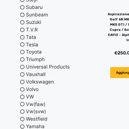
Subaru
Sunbeam
Aspirazione
Golf 6R MK
Suzuki
MK5 GTI / 
T.V.R
Cupra / Sc
EA113 – Al
Tata
I
Tesla
Toyota
€
250,
Triumph
Universal Products
Aggiung
Vauxhall
Volkswagen
Volvo
VW
Vw(faw)
Vw(svw)
Westfield
Yamaha