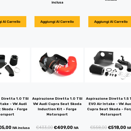
inclusa
i Al Carrello
Aggiungi Al Carrello
Aggiungi Al Carrello
 Diretta 1.0 TSI
Aspirazione Diretta 1.0 TSI
Aspirazione Diretta 1.5 
ntake – VW Audi
VW Audi Cupra Seat Skoda
EVO Air Intake – VW Au
 Skoda – Forge
Induction Kit – Forge
Cupra Seat Skoda – For
orsport
Motorsport
Motorsport
05,00
€
433,00
€
409,00
€
558,00
€
518,00
IVA inclusa
IVA
IV