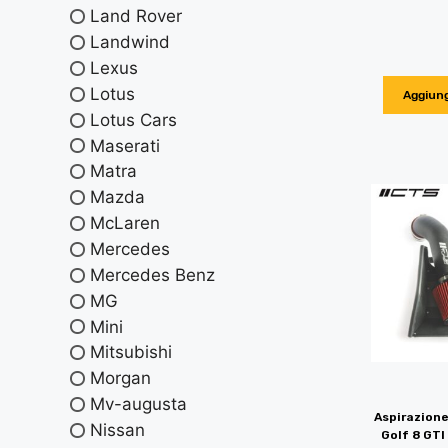
Land Rover
Landwind
Lexus
Lotus
Aggiung
Lotus Cars
Maserati
Matra
Mazda
McLaren
Mercedes
Mercedes Benz
MG
Mini
Mitsubishi
Morgan
Mv-augusta
Aspirazione
Nissan
Golf 8 GTI