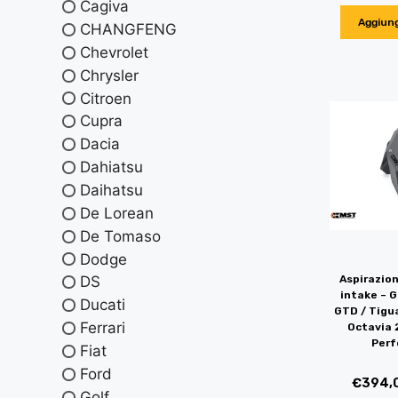
Cagiva
Aggiung
CHANGFENG
Chevrolet
Chrysler
Citroen
Cupra
Dacia
Dahiatsu
Daihatsu
De Lorean
De Tomaso
Dodge
Aspirazion
DS
intake – G
Ducati
GTD / Tigua
Ferrari
Octavia 
Per
Fiat
Ford
€
394,
Golf