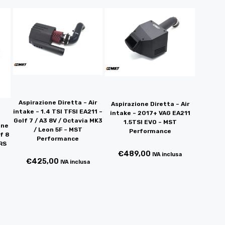
Aspirazione Diretta – Air
Aspirazione Diretta – Air
intake – 1.4 TSI TFSI EA211 –
intake – 2017+ VAG EA211
Golf 7 / A3 8V / Octavia MK3
1.5TSI EVO – MST
one
/ Leon 5F – MST
Performance
f 8
Performance
VRS
€
489,00
IVA inclusa
€
425,00
IVA inclusa