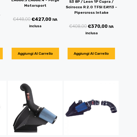
S3 8P / Leon 1P Cupra /
Motorsport
Scirocco R 2.0 TFSI EA113 –
Pipercross Intake
A
€
448,00
€
427,00
IVA
€
408,00
€
370,00
inclusa
IVA
inclusa
Aggiungi Al Carrello
Aggiungi Al Carrello