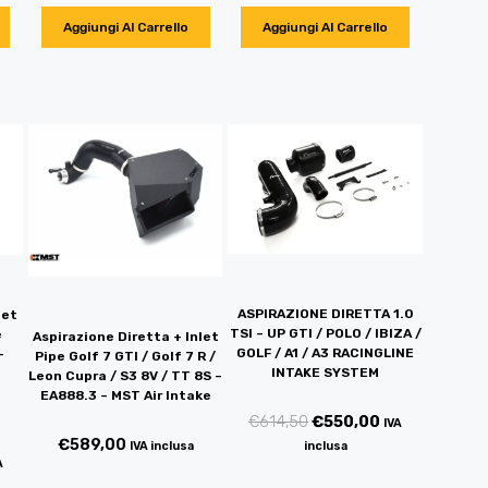
Aggiungi Al Carrello
Aggiungi Al Carrello
ASPIRAZIONE DIRETTA 1.0
let
TSI – UP GTI / POLO / IBIZA /
e
Aspirazione Diretta + Inlet
GOLF / A1 / A3 RACINGLINE
–
Pipe Golf 7 GTI / Golf 7 R /
INTAKE SYSTEM
o
Leon Cupra / S3 8V / TT 8S –
EA888.3 – MST Air Intake
€
614,50
€
550,00
IVA
€
589,00
inclusa
IVA inclusa
A