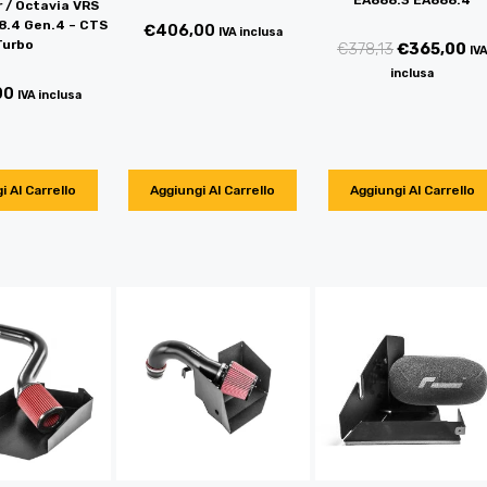
 / Octavia VRS
8.4 Gen.4 – CTS
€
406,00
IVA inclusa
Turbo
€
378,13
€
365,00
IV
inclusa
00
IVA inclusa
i Al Carrello
Aggiungi Al Carrello
Aggiungi Al Carrello