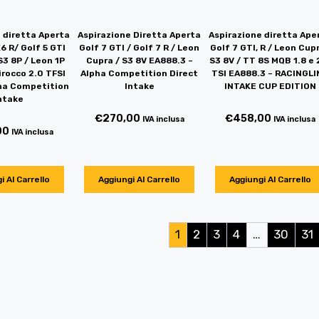
 diretta Aperta
Aspirazione Diretta Aperta
Aspirazione diretta Ape
6 R/ Golf 5 GTI
Golf 7 GTI / Golf 7 R / Leon
Golf 7 GTI, R / Leon Cup
S3 8P / Leon 1P
Cupra / S3 8V EA888.3 –
S3 8V / TT 8S MQB 1.8 e 
irocco 2.0 TFSI
Alpha Competition Direct
TSI EA888.3 – RACINGLI
pha Competition
Intake
INTAKE CUP EDITION
ntake
€
270,00
€
458,00
IVA inclusa
IVA inclusa
00
IVA inclusa
i Al Carrello
Aggiungi Al Carrello
Aggiungi Al Carrello
1
2
3
4
…
30
31