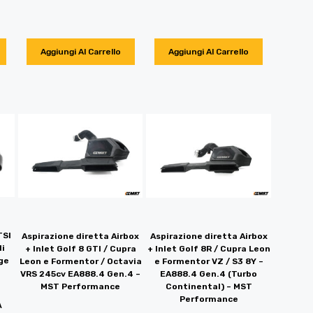
Aggiungi Al Carrello
Aggiungi Al Carrello
TSI
Aspirazione diretta Airbox
Aspirazione diretta Airbox
di
+ Inlet Golf 8 GTI / Cupra
+ Inlet Golf 8R / Cupra Leon
ge
Leon e Formentor / Octavia
e Formentor VZ / S3 8Y –
VRS 245cv EA888.4 Gen.4 –
EA888.4 Gen.4 (Turbo
MST Performance
Continental) – MST
Performance
A