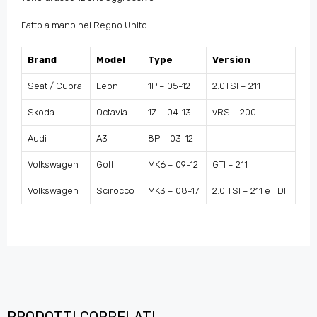
Fatto a mano nel Regno Unito
Brand
Model
Type
Version
Seat / Cupra
Leon
1P – 05-12
2.0TSI – 211
Skoda
Octavia
1Z – 04-13
vRS – 200
Audi
A3
8P – 03-12
Volkswagen
Golf
MK6 – 09-12
GTI – 211
Volkswagen
Scirocco
MK3 – 08-17
2.0 TSI – 211 e TDI