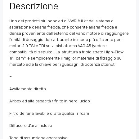
Descrizione
Uno dei prodotti più popolari di VWR è il kit del sistema di
aspirazione dell’aria fredda, che consente all’aria fredda e
densa proveniente dall’esterno del vano motore di raggiungere
l’unità di dosaggio del carburante in modo più efficiente per i
motori 2.0 TSI e TDI sulla piattaforma VAG A5 (vedere
compatibilità di seguito ) La struttura a triplo strato High-Flow
TriFoam™ è semplicemente il miglior materiale di filtraggio sul
mercato ed è la chiave per i guadagni di potenza ottenuti
–
Avvitamento diretto
Airbox ad alta capacità rifinito in nero lucido
Filtro dell’aria lavabile di alta qualità Trifoam
Diffusore d’aria incluso
Tono di assunzione aggressivo