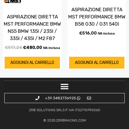
ASPIRAZIONE DIRETTA
MST PERFORMANCE BMW
ASPIRAZIONE DIRETTA
B58 G30 / G31 540I
MST PERFORMANCE BMW
N55 BMW 135I / 235I /
€
516,00
IVA inclusa
335I / 435I / M2 F87
€
517,24
€
480,00
IVA inclusa
AGGIUNGI AL CARRELLO
AGGIUNGI AL CARRELLO
+39 3482736925
ZRB SOLUTIONS SRLS P. IVA IT02710790060
© 2025
ZERBRACING.COM