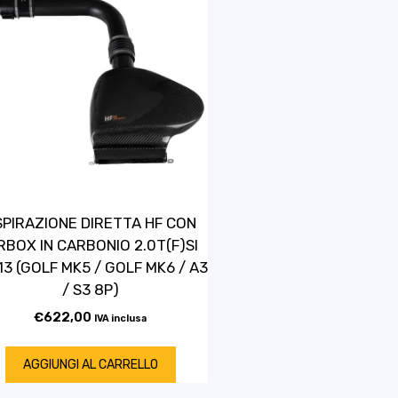
SPIRAZIONE DIRETTA HF CON
RBOX IN CARBONIO 2.0T(F)SI
13 (GOLF MK5 / GOLF MK6 / A3
/ S3 8P)
€
622,00
IVA inclusa
AGGIUNGI AL CARRELLO