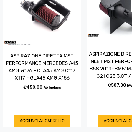
ASPIRAZIONE DIR
ASPIRAZIONE DIRETTA MST
INLET MST PERF
PERFORMANCE MERCEDES A45
B58 2019+BMW M3
AMG W176 – CLA45 AMG C117
G21 G23 3.0T 
X117 – GLA45 AMG X156
€
587,00
IVA
€
450,00
IVA inclusa
AGGIUNGI AL CARRELLO
AGGIUNGI AL 