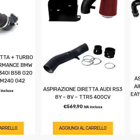
ETTA + TURBO
ORMANCE BMW
40I B58 G20
A
/ M240 G42
AI
ASPIRAZIONE DIRETTA AUDI RS3
 inclusa
EA1
8Y – 8V – TTRS 400CV
€
569,90
IVA inclusa
CARRELLO
AGGIUNGI AL CARRELLO