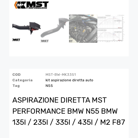
COD
MST-BW-MK3351
Categoria
kit aspirazione diretta auto
Tag
N55
ASPIRAZIONE DIRETTA MST
PERFORMANCE BMW N55 BMW
135I / 235I / 335I / 435I / M2 F87