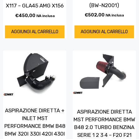
(BW-N2001)
X117 – GLA45 AMG X156
€
502,00
€
450,00
IVA inclusa
IVA inclusa
AGGIUNGI AL CARRELLO
AGGIUNGI AL CARRELLO
ASPIRAZIONE DIRETTA +
ASPIRAZIONE DIRETTA
INLET MST
MST PERFORMANCE BMW
PERFORMANCE BMW B48
B48 2.0 TURBO BENZINA
BMW 320I 330I 420I 430I
SERIE 1 2 3 4 – F20 F21