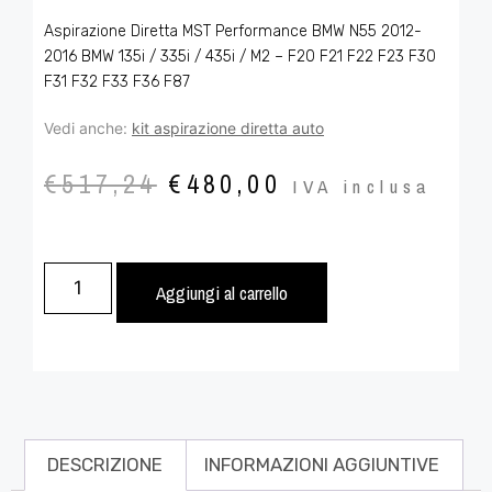
Aspirazione Diretta MST Performance BMW N55 2012-
2016 BMW 135i / 335i / 435i / M2 – F20 F21 F22 F23 F30
F31 F32 F33 F36 F87
Vedi anche:
kit aspirazione diretta auto
€
517,24
€
480,00
IVA inclusa
Aggiungi al carrello
DESCRIZIONE
INFORMAZIONI AGGIUNTIVE