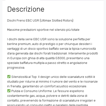
Descrizione
Dischi Freno EBC USR (Ultimax Slotted Rotors)
Massime prestazioni sportive nel silenzio più totale
I dischi della serie EBC USR sono la soluzione perfetta per
berline premium, auto di prestigio o per chiunque desideri i
vantaggi di un disco sportivo baffato senza la tipica rumorosità
d’aria generata dai dischi forati tradizionali. Interamente prodotti
in Europa con ghisa di alta qualità G3000, presentano una
speciale baffatura multipla a passo stretto e angolazione
progressiva.
Silenziosità al Top: Il design unico delle scanalature sottili è
studiato per ridurre al minimo il rumore del vento e le risonanze
in frenata, garantendo un comfort acustico eccezionale.
Pulizia e Consumo Uniforme: Le fessure espellono
costantemente gas, acqua, polvere e detriti dalla zona di
contatto, prevenendo la formazione di scanalature irregolari e
assicurando un consumo piatto e parallelo della pastiglia.