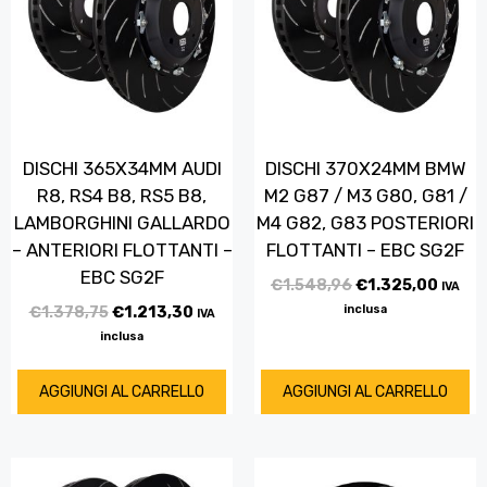
DISCHI 365X34MM AUDI
DISCHI 370X24MM BMW
R8, RS4 B8, RS5 B8,
M2 G87 / M3 G80, G81 /
LAMBORGHINI GALLARDO
M4 G82, G83 POSTERIORI
– ANTERIORI FLOTTANTI –
FLOTTANTI – EBC SG2F
EBC SG2F
€
1.548,96
€
1.325,00
IVA
€
1.378,75
€
1.213,30
inclusa
IVA
inclusa
AGGIUNGI AL CARRELLO
AGGIUNGI AL CARRELLO