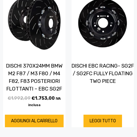
DISCHI 370X24MM BMW
DISCHI EBC RACING- SG2F
M2 F87 / M3 F80 / M4
/ SG2FC FULLY FLOATING
F82, F83 POSTERIORI
TWO PIECE
FLOTTANTI – EBC SG2F
€
1.992,09
€
1.753,00
IVA
inclusa
AGGIUNGI AL CARRELLO
LEGGI TUTTO