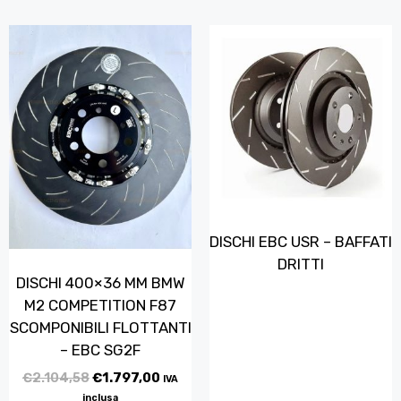
DISCHI EBC USR – BAFFATI
DRITTI
DISCHI 400×36 MM BMW
M2 COMPETITION F87
SCOMPONIBILI FLOTTANTI
– EBC SG2F
€
2.104,58
€
1.797,00
IVA
inclusa