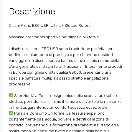
Descrizione
Dischi Freno EBC USR (Ultimax Slotted Rotors)
Massime prestazioni sportive nel silenzio più totale
I dischi della serie EBC USR sono la soluzione perfetta per
berline premium, auto di prestigio o per chiunque desideri i
vantaggi di un disco sportivo baffato senza la tipica rumorosità
d’aria generata dai dischi forati tradizionali. Interamente prodotti
in Europa con ghisa di alta qualità G3000, presentano una
speciale baffatura multipla a passo stretto e angolazione
progressiva.
Silenziosità al Top: Il design unico delle scanalature sottili è
studiato per ridurre al minimo il rumore del vento e le risonanze
in frenata, garantendo un comfort acustico eccezionale.
Pulizia e Consumo Uniforme: Le fessure espellono
costantemente gas, acqua, polvere e detriti dalla zona di
contatto, prevenendo la formazione di scanalature irregolari e
assicurando un consumo piatto e parallelo della pastiglia.