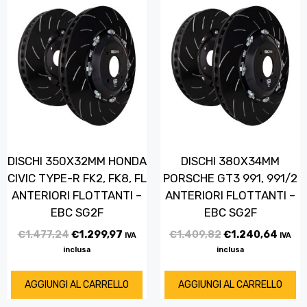
DISCHI 350X32MM HONDA
DISCHI 380X34MM
CIVIC TYPE-R FK2, FK8, FL
PORSCHE GT3 991, 991/2
ANTERIORI FLOTTANTI –
ANTERIORI FLOTTANTI –
EBC SG2F
EBC SG2F
€
1.477,24
€
1.299,97
€
1.409,82
€
1.240,64
IVA
IVA
inclusa
inclusa
AGGIUNGI AL CARRELLO
AGGIUNGI AL CARRELLO