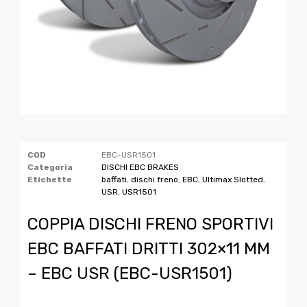
COD
EBC-USR1501
Categoria
DISCHI EBC BRAKES
Etichette
baffati
,
dischi freno
,
EBC
,
Ultimax Slotted
,
USR
,
USR1501
COPPIA DISCHI FRENO SPORTIVI
EBC BAFFATI DRITTI 302×11 MM
– EBC USR (EBC-USR1501)