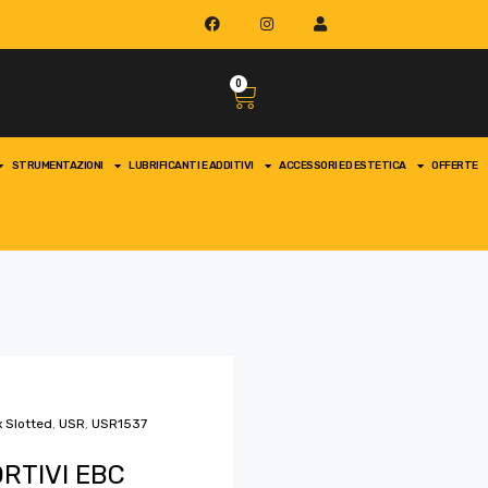
0
STRUMENTAZIONI
LUBRIFICANTI E ADDITIVI
ACCESSORI ED ESTETICA
OFFERTE
x Slotted
,
USR
,
USR1537
RTIVI EBC