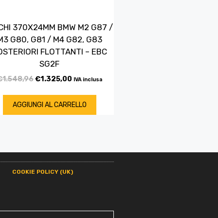
CHI 370X24MM BMW M2 G87 /
M3 G80, G81 / M4 G82, G83
OSTERIORI FLOTTANTI – EBC
SG2F
€
1.548,96
€
1.325,00
IVA inclusa
AGGIUNGI AL CARRELLO
COOKIE POLICY (UK)