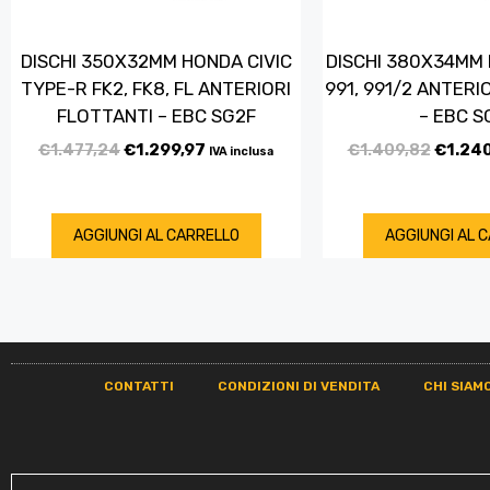
DISCHI 350X32MM HONDA CIVIC
DISCHI 380X34MM
TYPE-R FK2, FK8, FL ANTERIORI
991, 991/2 ANTERI
FLOTTANTI – EBC SG2F
– EBC S
€
1.477,24
€
1.299,97
€
1.409,82
€
1.24
IVA inclusa
AGGIUNGI AL CARRELLO
AGGIUNGI AL 
CONTATTI
CONDIZIONI DI VENDITA
CHI SIAM