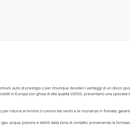
mium, auto di prestigio o per chiunque desideri i vantaggi di un disco sport
prodotti in Europa con ghisa di alta qualità G3000, presentano una speciale b
iato per ridurre al minimo il rumore del vento e le risonanze in frenata, gar
, acqua, polvere e detriti dalla zona di contatto, prevenendo la formazio