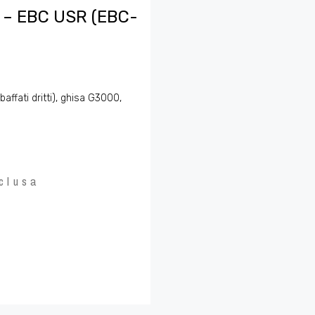
 – EBC USR (EBC-
affati dritti), ghisa G3000,
clusa