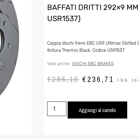
BAFFATI DRITTI 292×9 MM
USR1537)
Coppia dischi freno EBC USR Ultimax Slotted (b
finitura Thermic Black. Codice USR1537.
Vedi anche:
DISCHI EBC BRAKES
€
285,19
€
236,71
IVA in
Aggiungi al carrello