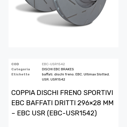
COD
EBC-USR1542
Categoria
DISCHI EBC BRAKES
Etichette
baffati
,
dischi freno
,
EBC
,
Ultimax Slotted
,
USR
,
USR1542
COPPIA DISCHI FRENO SPORTIVI
EBC BAFFATI DRITTI 296×28 MM
– EBC USR (EBC-USR1542)