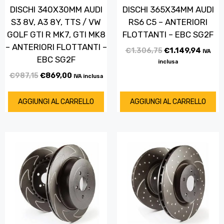
DISCHI 340X30MM AUDI
DISCHI 365X34MM AUDI
S3 8V, A3 8Y, TTS / VW
RS6 C5 – ANTERIORI
GOLF GTI R MK7, GTI MK8
FLOTTANTI – EBC SG2F
– ANTERIORI FLOTTANTI –
€
1.306,75
€
1.149,94
IVA
EBC SG2F
inclusa
€
987,15
€
869,00
IVA inclusa
AGGIUNGI AL CARRELLO
AGGIUNGI AL CARRELLO