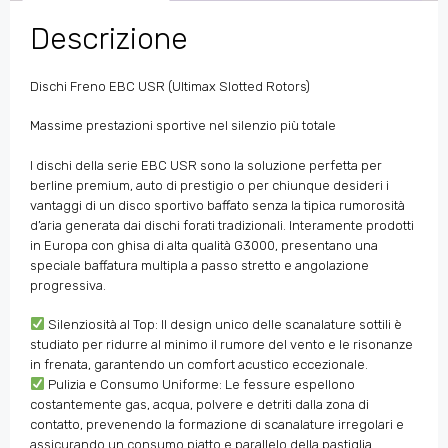
Descrizione
Dischi Freno EBC USR (Ultimax Slotted Rotors)
Massime prestazioni sportive nel silenzio più totale
I dischi della serie EBC USR sono la soluzione perfetta per
berline premium, auto di prestigio o per chiunque desideri i
vantaggi di un disco sportivo baffato senza la tipica rumorosità
d’aria generata dai dischi forati tradizionali. Interamente prodotti
in Europa con ghisa di alta qualità G3000, presentano una
speciale baffatura multipla a passo stretto e angolazione
progressiva.
Silenziosità al Top: Il design unico delle scanalature sottili è
studiato per ridurre al minimo il rumore del vento e le risonanze
in frenata, garantendo un comfort acustico eccezionale.
Pulizia e Consumo Uniforme: Le fessure espellono
costantemente gas, acqua, polvere e detriti dalla zona di
contatto, prevenendo la formazione di scanalature irregolari e
assicurando un consumo piatto e parallelo della pastiglia.