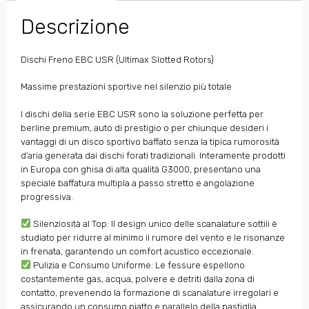
Descrizione
Dischi Freno EBC USR (Ultimax Slotted Rotors)
Massime prestazioni sportive nel silenzio più totale
I dischi della serie EBC USR sono la soluzione perfetta per
berline premium, auto di prestigio o per chiunque desideri i
vantaggi di un disco sportivo baffato senza la tipica rumorosità
d’aria generata dai dischi forati tradizionali. Interamente prodotti
in Europa con ghisa di alta qualità G3000, presentano una
speciale baffatura multipla a passo stretto e angolazione
progressiva.
Silenziosità al Top: Il design unico delle scanalature sottili è
studiato per ridurre al minimo il rumore del vento e le risonanze
in frenata, garantendo un comfort acustico eccezionale.
Pulizia e Consumo Uniforme: Le fessure espellono
costantemente gas, acqua, polvere e detriti dalla zona di
contatto, prevenendo la formazione di scanalature irregolari e
assicurando un consumo piatto e parallelo della pastiglia.