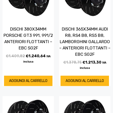
DISCHI 380X34MM
DISCHI 365X34MM AUDI
PORSCHE GT3 991, 991/2
R8, RS4 B8, RS5 B8,
ANTERIORI FLOTTANTI –
LAMBORGHINI GALLARDO
EBC SG2F
– ANTERIORI FLOTTANTI –
EBC SG2F
€
1.409,82
€
1.240,64
IVA
inclusa
€
1.378,75
€
1.213,30
IVA
inclusa
AGGIUNGI AL CARRELLO
AGGIUNGI AL CARRELLO