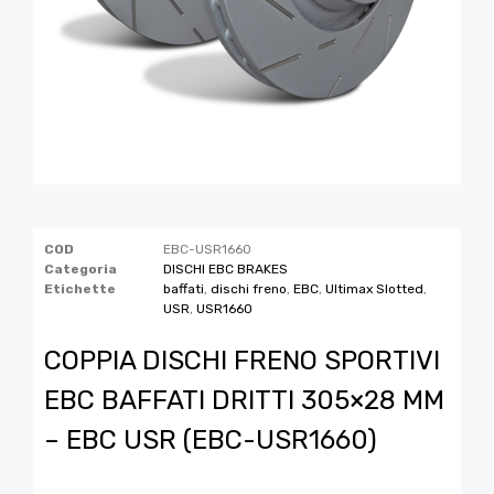
COD
EBC-USR1660
Categoria
DISCHI EBC BRAKES
Etichette
baffati
,
dischi freno
,
EBC
,
Ultimax Slotted
,
USR
,
USR1660
COPPIA DISCHI FRENO SPORTIVI
EBC BAFFATI DRITTI 305×28 MM
– EBC USR (EBC-USR1660)