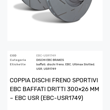
COD
EBC-USR1749
Categoria
DISCHI EBC BRAKES
Etichette
baffati
,
dischi freno
,
EBC
,
Ultimax Slotted
,
USR
,
USR1749
COPPIA DISCHI FRENO SPORTIVI
EBC BAFFATI DRITTI 300×26 MM
– EBC USR (EBC-USR1749)