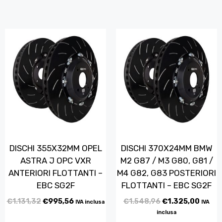
DISCHI 355X32MM OPEL
DISCHI 370X24MM BMW
ASTRA J OPC VXR
M2 G87 / M3 G80, G81 /
ANTERIORI FLOTTANTI –
M4 G82, G83 POSTERIORI
EBC SG2F
FLOTTANTI – EBC SG2F
€
1.131,32
€
995,56
€
1.548,96
€
1.325,00
IVA inclusa
IVA
inclusa