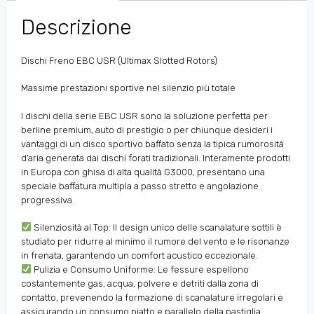
Descrizione
Dischi Freno EBC USR (Ultimax Slotted Rotors)
Massime prestazioni sportive nel silenzio più totale
I dischi della serie EBC USR sono la soluzione perfetta per
berline premium, auto di prestigio o per chiunque desideri i
vantaggi di un disco sportivo baffato senza la tipica rumorosità
d’aria generata dai dischi forati tradizionali. Interamente prodotti
in Europa con ghisa di alta qualità G3000, presentano una
speciale baffatura multipla a passo stretto e angolazione
progressiva.
Silenziosità al Top: Il design unico delle scanalature sottili è
studiato per ridurre al minimo il rumore del vento e le risonanze
in frenata, garantendo un comfort acustico eccezionale.
Pulizia e Consumo Uniforme: Le fessure espellono
costantemente gas, acqua, polvere e detriti dalla zona di
contatto, prevenendo la formazione di scanalature irregolari e
assicurando un consumo piatto e parallelo della pastiglia.