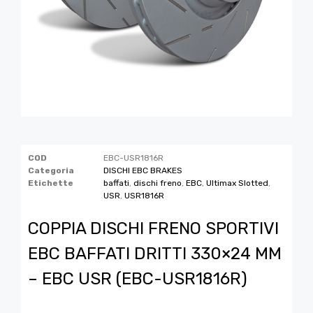
COD
EBC-USR1816R
Categoria
DISCHI EBC BRAKES
Etichette
baffati
,
dischi freno
,
EBC
,
Ultimax Slotted
,
USR
,
USR1816R
COPPIA DISCHI FRENO SPORTIVI
EBC BAFFATI DRITTI 330×24 MM
– EBC USR (EBC-USR1816R)