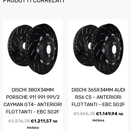
PRODOTTI CORRELATI
DISCHI 380X34MM
DISCHI 365X34MM AUDI
PORSCHE 911 991 991/2
RS6 C5 – ANTERIORI
CAYMAN GT4- ANTERIORI
FLOTTANTI – EBC SG2F
FLOTTANTI – EBC SG2F
€
1.306,75
€
1.149,94
IVA
€
1.376,78
€
1.211,57
inclusa
IVA
inclusa