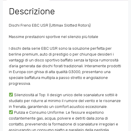
Descrizione
Dischi Freno EBC USR (Ultimax Slotted Rotors)
Massime prestazioni sportive nel silenzio più totale
I dischi della serie EBC USR sono la soluzione perfetta per
berline premium, auto di prestigio o per chiunque desideri i
vantaggi di un disco sportivo baffato senza la tipica rumorosità
d’aria generata dai dischi forati tradizionali. Interamente prodotti
in Europa con ghisa di alta qualità G3000, presentano una
speciale baffatura multipla a passo stretto e angolazione
progressiva.
Silenziosità al Top: Il design unico delle scanalature sottili è
studiato per ridurre al minimo il rumore del vento e le risonanze
in frenata, garantendo un comfort acustico eccezionale.
Pulizia e Consumo Uniforme: Le fessure espellono
costantemente gas, acqua, polvere e detriti dalla zona di
contatto, prevenendo la formazione di scanalature irregolari e
assicurando un consumo piatto e parallelo della pastiglia.