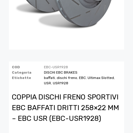
COD
EBC-USR1928
Categoria
DISCHI EBC BRAKES
Etichette
baffati
,
dischi freno
,
EBC
,
Ultimax Slotted
,
USR
,
USR1928
COPPIA DISCHI FRENO SPORTIVI
EBC BAFFATI DRITTI 258×22 MM
– EBC USR (EBC-USR1928)