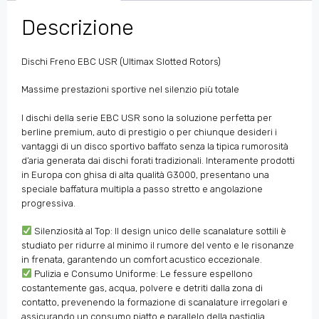
Descrizione
Dischi Freno EBC USR (Ultimax Slotted Rotors)
Massime prestazioni sportive nel silenzio più totale
I dischi della serie EBC USR sono la soluzione perfetta per
berline premium, auto di prestigio o per chiunque desideri i
vantaggi di un disco sportivo baffato senza la tipica rumorosità
d’aria generata dai dischi forati tradizionali. Interamente prodotti
in Europa con ghisa di alta qualità G3000, presentano una
speciale baffatura multipla a passo stretto e angolazione
progressiva.
Silenziosità al Top: Il design unico delle scanalature sottili è
studiato per ridurre al minimo il rumore del vento e le risonanze
in frenata, garantendo un comfort acustico eccezionale.
Pulizia e Consumo Uniforme: Le fessure espellono
costantemente gas, acqua, polvere e detriti dalla zona di
contatto, prevenendo la formazione di scanalature irregolari e
assicurando un consumo piatto e parallelo della pastiglia.