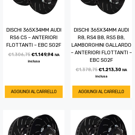
DISCHI 365X34MM AUDI
DISCHI 365X34MM AUDI
RS6 C5 – ANTERIORI
R8, RS4 B8, RS5 B8,
FLOTTANTI – EBC SG2F
LAMBORGHINI GALLARDO
– ANTERIORI FLOTTANTI –
€
1.306,75
€
1.149,94
IVA
EBC SG2F
inclusa
€
1.378,75
€
1.213,30
IVA
inclusa
AGGIUNGI AL CARRELLO
AGGIUNGI AL CARRELLO