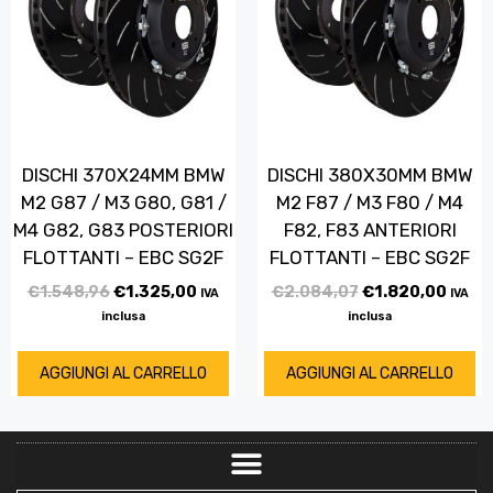
DISCHI 370X24MM BMW
DISCHI 380X30MM BMW
M2 G87 / M3 G80, G81 /
M2 F87 / M3 F80 / M4
M4 G82, G83 POSTERIORI
F82, F83 ANTERIORI
FLOTTANTI – EBC SG2F
FLOTTANTI – EBC SG2F
€
1.548,96
€
1.325,00
€
2.084,07
€
1.820,00
IVA
IVA
inclusa
inclusa
AGGIUNGI AL CARRELLO
AGGIUNGI AL CARRELLO