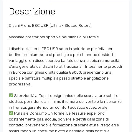
Descrizione
Dischi Freno EBC USR (Ultimax Slotted Rotors)
Massime prestazioni sportive nel silenzio più totale
I dischi della serie EBC USR sono la soluzione perfetta per
berline premium, auto di prestigio o per chiunque desideri i
vantaggi di un disco sportivo baffato senza la tipica rumorosità
d’aria generata dai dischi forati tradizionali. Interamente prodotti
in Europa con ghisa di alta qualità G3000, presentano una
speciale baffatura multipla a passo stretto e angolazione
progressiva.
Silenziosità al Top: Il design unico delle scanalature sottili è
studiato per ridurre al minimo il rumore del vento e le risonanze
in frenata, garantendo un comfort acustico eccezionale.
Pulizia e Consumo Uniforme: Le fessure espellono
costantemente gas, acqua, polvere e detriti dalla zona di
contatto, prevenendo la formazione di scanalature irregolari e
assicurando un consumo piatto e parallelo della pastiglia.