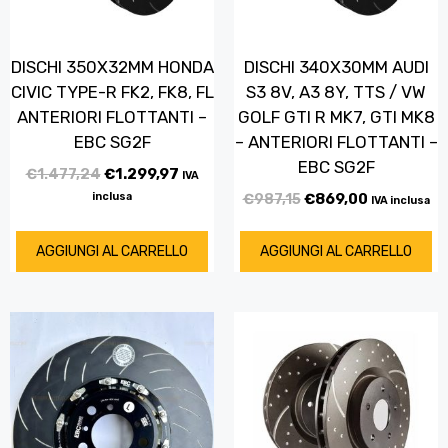
DISCHI 350X32MM HONDA
DISCHI 340X30MM AUDI
CIVIC TYPE-R FK2, FK8, FL
S3 8V, A3 8Y, TTS / VW
ANTERIORI FLOTTANTI –
GOLF GTI R MK7, GTI MK8
EBC SG2F
– ANTERIORI FLOTTANTI –
EBC SG2F
€
1.477,24
€
1.299,97
IVA
inclusa
€
987,15
€
869,00
IVA inclusa
AGGIUNGI AL CARRELLO
AGGIUNGI AL CARRELLO