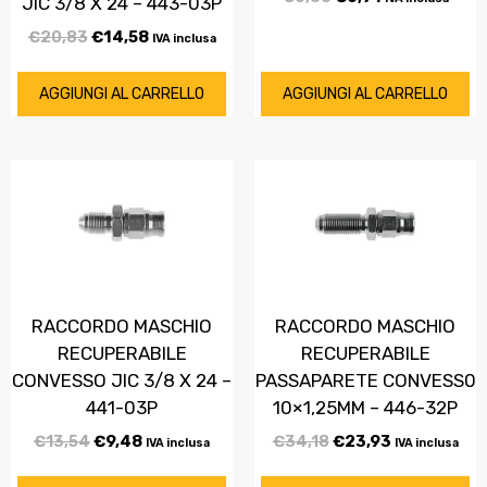
JIC 3/8 X 24 – 443-03P
€
20,83
€
14,58
IVA inclusa
AGGIUNGI AL CARRELLO
AGGIUNGI AL CARRELLO
RACCORDO MASCHIO
RACCORDO MASCHIO
RECUPERABILE
RECUPERABILE
CONVESSO JIC 3/8 X 24 –
PASSAPARETE CONVESS0
441-03P
10×1,25MM – 446-32P
€
13,54
€
9,48
€
34,18
€
23,93
IVA inclusa
IVA inclusa