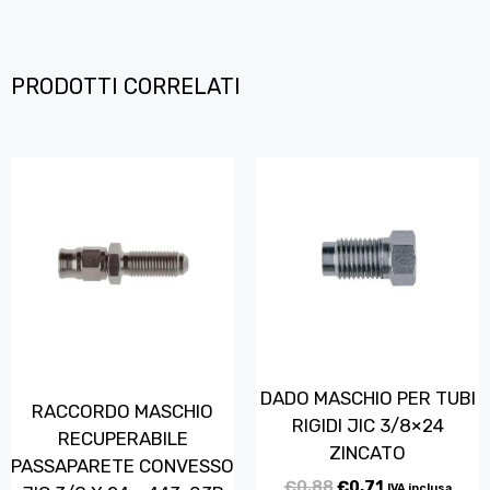
PRODOTTI CORRELATI
DADO MASCHIO PER TUBI
RACCORDO MASCHIO
RIGIDI JIC 3/8×24
RECUPERABILE
ZINCATO
PASSAPARETE CONVESSO
€
0,88
€
0,71
IVA inclusa