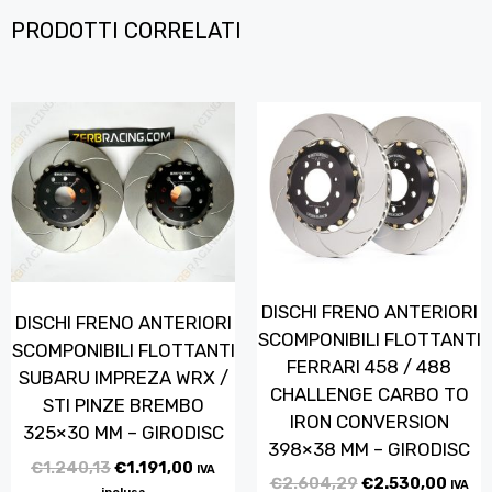
PRODOTTI CORRELATI
DISCHI FRENO ANTERIORI
DISCHI FRENO ANTERIORI
SCOMPONIBILI FLOTTANTI
SCOMPONIBILI FLOTTANTI
FERRARI 458 / 488
SUBARU IMPREZA WRX /
CHALLENGE CARBO TO
STI PINZE BREMBO
IRON CONVERSION
325×30 MM – GIRODISC
398×38 MM – GIRODISC
€
1.240,13
€
1.191,00
IVA
€
2.604,29
€
2.530,00
IVA