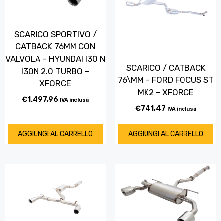
SCARICO SPORTIVO /
CATBACK 76MM CON
VALVOLA – HYUNDAI I30 N
SCARICO / CATBACK
I30N 2.0 TURBO –
76\MM – FORD FOCUS ST
XFORCE
MK2 – XFORCE
€
1.497,96
IVA inclusa
€
741,47
IVA inclusa
AGGIUNGI AL CARRELLO
AGGIUNGI AL CARRELLO