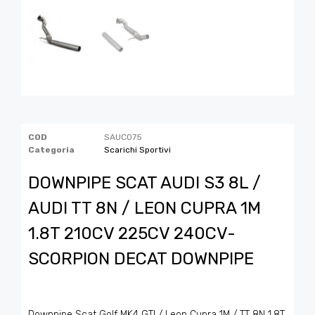
COD
SAUC075
Categoria
Scarichi Sportivi
DOWNPIPE SCAT AUDI S3 8L /
AUDI TT 8N / LEON CUPRA 1M
1.8T 210CV 225CV 240CV-
SCORPION DECAT DOWNPIPE
Downpipe Scat Golf MK4 GTI / Leon Cupra 1M / TT 8N 1.8T