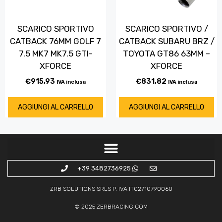
SCARICO SPORTIVO
SCARICO SPORTIVO /
CATBACK 76MM GOLF 7
CATBACK SUBARU BRZ /
7.5 MK7 MK7.5 GTI-
TOYOTA GT86 63MM –
XFORCE
XFORCE
€
915,93
€
831,82
IVA inclusa
IVA inclusa
AGGIUNGI AL CARRELLO
AGGIUNGI AL CARRELLO
+39 3482736925
ZRB SOLUTIONS SRLS P. IVA IT02710790060
© 2025
ZERBRACING.COM