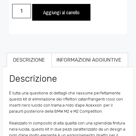
Aggiungi al carrello
DESCRIZIONE
INFORMAZIONI AGGIUNTIVE
Descrizione
È tutta una questione di dettagli che riassume perfettamente
questo kit di eliminazione dei riflettori catarifrangenti rossi con
inserti nero lucido con trama a nido d’ape Acexxon per il
paraurti posteriore della BMW M2 e M2 Competition.
Realizzato in composito di alta qualità con una splendida finitura
nera lucida, questo kit in due pezzi caratterizzato da un design a
nido d’ape molto elegante è un aggiornamento diretto per il