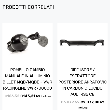
PRODOTTI CORRELATI
POMELLO CAMBIO
DIFFUSORE /
MANUALE IN ALLUMINIO
ESTRATTORE
BILLET MQB/MQBE – VWR
POSTERIORE AKRAPOVIC
RACINGLINE VWR700000
IN CARBONIO LUCIDO
AUDI RS6 C8
€
166,52
€
143,21
IVA inclusa
€
3.079,62
€
2.877,00
IVA
inclusa