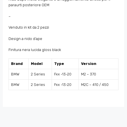
paraurti posteriore OEM
–
Venduto in kit da 2 pezzi
Design a nido d’ape
Finitura nera lucida gloss black
Brand
Model
Type
Version
BMW
2 Series
Fxx -13-20
M2 – 370
BMW
2 Series
Fxx -13-20
M2C – 410 / 450