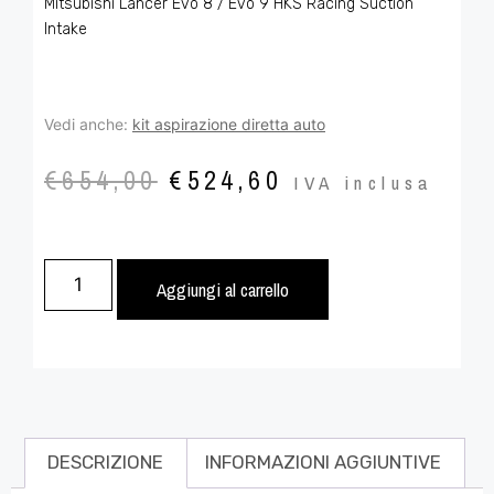
Mitsubishi Lancer Evo 8 / Evo 9 HKS Racing Suction
Intake
Vedi anche:
kit aspirazione diretta auto
€
654,00
€
524,60
IVA inclusa
Aggiungi al carrello
DESCRIZIONE
INFORMAZIONI AGGIUNTIVE