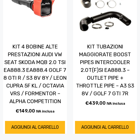
KIT 4 BOBINE ALTE
KIT TUBAZIONI
PRESTAZIONI AUDI VW
MAGGIORATE BOOST
SEAT SKODA MQB 2.0 TSI
PIPES INTERCOOLER
EA888.3 EA888.4 GOLF 7
2.0T(F)SI EA888.3 –
8 GTI R / S3 8V 8Y / LEON
OUTLET PIPE +
CUPRA 5F KL / OCTAVIA
THROTTLE PIPE – A3 S3
VRS / FORMENTOR –
8V / GOLF 7 GTI 7R
ALPHA COMPETITION
€
439,00
IVA inclusa
€
149,00
IVA inclusa
AGGIUNGI AL CARRELLO
AGGIUNGI AL CARRELLO