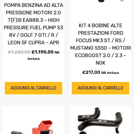
POMPA BENZINA AD ALTA
PRESSIONE MOTORI 2.0
T(F)SI EA888.3 – HIGH
KIT 4 BOBINE ALTE
PRESSURE FUEL PUMP S3
PRESTAZIONI FORD
8V / GOLF 7 GTI / R /
FOCUS MK3 ST / RS /
LEON 5F CUPRA – APR
MUSTANG S550 – MOTORI
€
1.260,00
€
1.190,00
IVA
ECOBOOST 2.0 / 2.3 –
inclusa
NGK
€
217,00
IVA inclusa
AGGIUNGI AL CARRELLO
AGGIUNGI AL CARRELLO