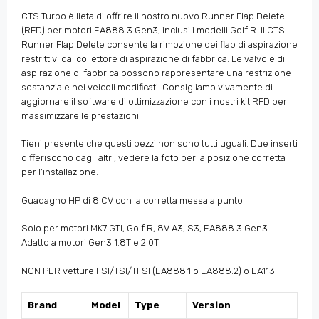
CTS Turbo è lieta di offrire il nostro nuovo Runner Flap Delete
(RFD) per motori EA888.3 Gen3, inclusi i modelli Golf R. Il CTS
Runner Flap Delete consente la rimozione dei flap di aspirazione
restrittivi dal collettore di aspirazione di fabbrica. Le valvole di
aspirazione di fabbrica possono rappresentare una restrizione
sostanziale nei veicoli modificati. Consigliamo vivamente di
aggiornare il software di ottimizzazione con i nostri kit RFD per
massimizzare le prestazioni.
Tieni presente che questi pezzi non sono tutti uguali. Due inserti
differiscono dagli altri, vedere la foto per la posizione corretta
per l’installazione.
Guadagno HP di 8 CV con la corretta messa a punto.
Solo per motori MK7 GTI, Golf R, 8V A3, S3, EA888.3 Gen3.
Adatto a motori Gen3 1.8T e 2.0T.
NON PER vetture FSI/TSI/TFSI (EA888.1 o EA888.2) o EA113.
Brand
Model
Type
Version