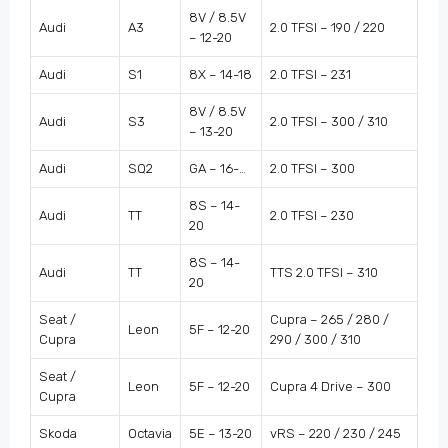
8V / 8.5V
Audi
A3
2.0 TFSI – 190 / 220
– 12-20
Audi
S1
8X – 14-18
2.0 TFSI – 231
8V / 8.5V
Audi
S3
2.0 TFSI – 300 / 310
– 13-20
Audi
SQ2
GA – 16-…
2.0 TFSI – 300
8S – 14-
Audi
TT
2.0 TFSI – 230
20
8S – 14-
Audi
TT
TTS 2.0 TFSI – 310
20
Seat /
Cupra – 265 / 280 /
Leon
5F – 12-20
Cupra
290 / 300 / 310
Seat /
Leon
5F – 12-20
Cupra 4 Drive – 300
Cupra
Skoda
Octavia
5E – 13-20
vRS – 220 / 230 / 245