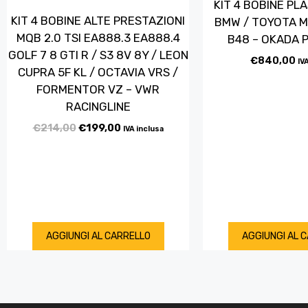
KIT 4 BOBINE PL
KIT 4 BOBINE ALTE PRESTAZIONI
BMW / TOYOTA M
MQB 2.0 TSI EA888.3 EA888.4
B48 – OKADA 
GOLF 7 8 GTI R / S3 8V 8Y / LEON
€
840,00
IV
CUPRA 5F KL / OCTAVIA VRS /
FORMENTOR VZ – VWR
RACINGLINE
€
214,00
€
199,00
IVA inclusa
AGGIUNGI AL CARRELLO
AGGIUNGI AL 