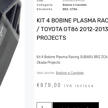
COD
EUPD4004901R
Categoria
Bobine e Candele
Etichette
BRZ
,
GT86
KIT 4 BOBINE PLASMA RA
/ TOYOTA GT86 2012-201
PROJECTS
Kit 4 Bobine Plasma Racing SUBARU BRZ ZC6
Okada Projects
Vedi anche:
Bobine e Candele
€
879,00
IVA inclusa