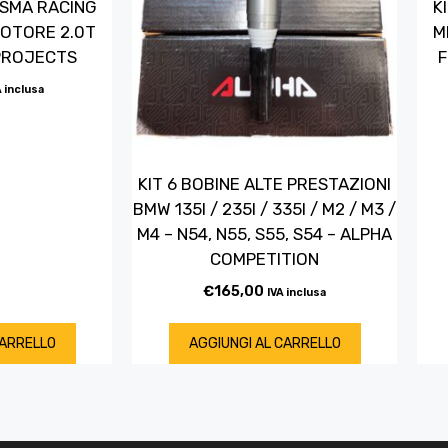
ASMA RACING
K
OTORE 2.0T
M
PROJECTS
F
A inclusa
KIT 6 BOBINE ALTE PRESTAZIONI
BMW 135I / 235I / 335I / M2 / M3 /
M4 – N54, N55, S55, S54 – ALPHA
COMPETITION
€
165,00
IVA inclusa
CARRELLO
AGGIUNGI AL CARRELLO