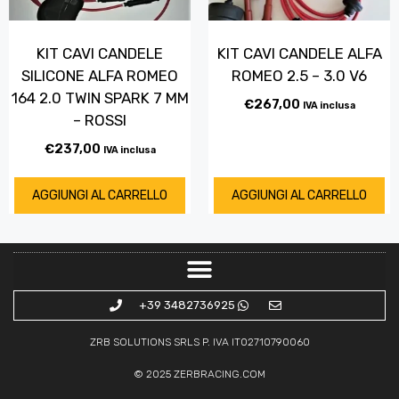
KIT CAVI CANDELE
KIT CAVI CANDELE ALFA
SILICONE ALFA ROMEO
ROMEO 2.5 – 3.0 V6
164 2.0 TWIN SPARK 7 MM
€
267,00
IVA inclusa
– ROSSI
€
237,00
IVA inclusa
AGGIUNGI AL CARRELLO
AGGIUNGI AL CARRELLO
+39 3482736925
ZRB SOLUTIONS SRLS P. IVA IT02710790060
© 2025
ZERBRACING.COM