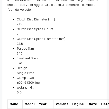
che potresti voler aggiornare o sostituire mentre il cambio è
fuori dal veicolo.
Clutch Disc Diameter (mm)
215
Clutch Disc Spline Count
20
Clutch Disc Spline Diameter (mm)
22.8
Torque (Nm)
240
Flywheel Step
Flat
Design
Single Plate
Clamp Load
600KG (30% inc.)
Weight [KG]:
5.8
Make
Model
Year
Variant
Engine
Note
Deta