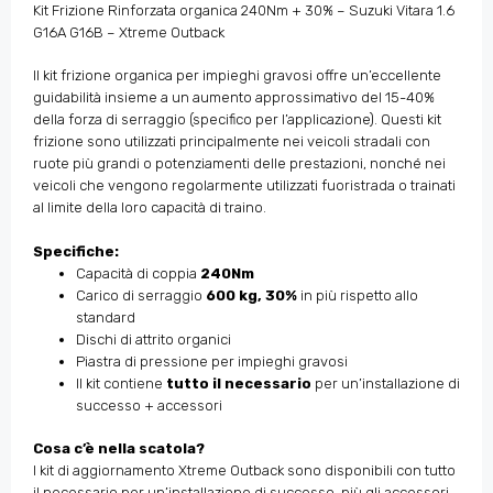
Kit Frizione Rinforzata organica 240Nm + 30% – Suzuki Vitara 1.6
G16A G16B – Xtreme Outback
Il kit frizione organica per impieghi gravosi offre un’eccellente
guidabilità insieme a un aumento approssimativo del 15-40%
della forza di serraggio (specifico per l’applicazione). Questi kit
frizione sono utilizzati principalmente nei veicoli stradali con
ruote più grandi o potenziamenti delle prestazioni, nonché nei
veicoli che vengono regolarmente utilizzati fuoristrada o trainati
al limite della loro capacità di traino.
Specifiche:
Capacità di coppia
240Nm
Carico di serraggio
600 kg, 30%
in più rispetto allo
standard
Dischi di attrito organici
Piastra di pressione per impieghi gravosi
Il kit contiene
tutto il necessario
per un’installazione di
successo + accessori
Cosa c’è nella scatola?
I kit di aggiornamento Xtreme Outback sono disponibili con tutto
il necessario per un’installazione di successo, più gli accessori