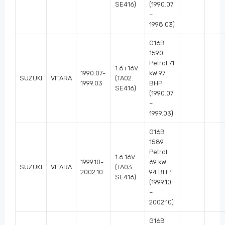
SE416)
(1990.07
–
1998.03)
G16B
1590
Petrol 71
1.6 i 16V
1990.07-
kW 97
SUZUKI
VITARA
(TA02.
1999.03
BHP
SE416)
(1990.07
–
1999.03)
G16B
1589
Petrol
1.6 16V
1999.10-
69 kW
SUZUKI
VITARA
(TA03.
2002.10
94 BHP
SE416)
(1999.10
–
2002.10)
G16B