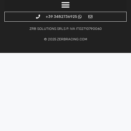
+39 3482736925
ZRB SOLUTIONS SRLS P. IVA IT02710790060
© 2025
ZERBRACING.COM