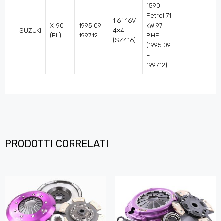
1590
Petrol 71
1.6 i 16V
X-90
1995.09-
kW 97
SUZUKI
4×4
(EL)
1997.12
BHP
(SZ416)
(1995.09
–
1997.12)
PRODOTTI CORRELATI