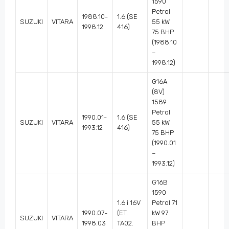
1590
Petrol
1988.10-
1.6 (SE
SUZUKI
VITARA
55 kW
1998.12
416)
75 BHP
(1988.10
–
1998.12)
G16A
(8V)
1589
Petrol
1990.01-
1.6 (SE
SUZUKI
VITARA
55 kW
1993.12
416)
75 BHP
(1990.01
–
1993.12)
G16B
1590
1.6 i 16V
Petrol 71
1990.07-
(ET.
kW 97
SUZUKI
VITARA
1998.03
TA02.
BHP