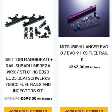
MITSUBISHI LANCER EVO
8 / EVO 9 HKS FUEL RAIL
KIT
INIETTORI MAGGIORATI +
RAIL SUBARU IMPREZA
€
363,00
IVA inclusa
WRX / STI 01-18 EJ20
EJ25 DEATSCHWERKS
750CC FUEL RAILS AND
INJECTORS KIT
€
730,78
€
699,00
IVA inclusa
AGGIUNGI AL CARRELLO
AGGIUNGI AL CARRELLO