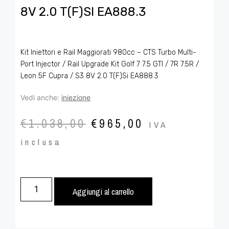
8V 2.0 T(F)SI EA888.3
Kit Iniettori e Rail Maggiorati 980cc – CTS Turbo Multi-
Port Injector / Rail Upgrade Kit Golf 7 7.5 GTI / 7R 7.5R /
Leon 5F Cupra / S3 8V 2.0 T(F)Si EA888.3
Vedi anche:
iniezione
€
1.038,00
€
965,00
IVA
inclusa
Aggiungi al carrello