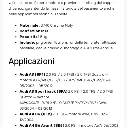
la flessione dell’albero motore e previene il fretting dei cappelli
di banco, garantendo la massima tenuta del basamento anche
nelle applicazioni racing più spinte.
Materiale:
8740 Chrome Moly
Confezione:
KIT
Peso kit:
1.8 kg
Include:
prigionieri/bulloni, rondelle temprate rettificate
parallele, dadi e grasso di montaggio ARP Ultra-Torque
Applicazioni
Audi A3 (8P1)
2.0 FSI / 2.0 TFSI / 2.0 TFSI Quattro —
motore AXW/AXX/BLR/BLX/BLY/BMB/BVY/BVZ/BWA,
05/2003 – 08/2012
Audi A3 Sportback (8PA)
2.0 FSI / 2.0 TFSI / 2.0 TFSI
Quattro — motore
AXW/AXX/BLR/BLX/BLY/BMB/BPY/BVY/BVZ/BWA,
09/2004 – 03/2013
Audi A4 B6 (8E2)
2.0 FSI — motore AWA, 07/2002 –
12/2004
Audi A4 B6 Avant (8E5)
2.0 FSI — motore AWA, 06/2003