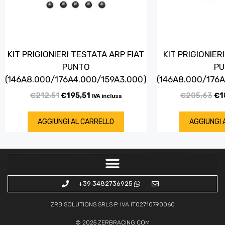
KIT PRIGIONIERI TESTATA ARP FIAT
KIT PRIGIONIER
PUNTO
PU
(146A8.000/176A4.000/159A3.000)
(146A8.000/176
€
212,51
€
195,51
€
205,63
€
1
IVA inclusa
AGGIUNGI AL CARRELLO
AGGIUNGI 
+39 3482736925
ZRB SOLUTIONS SRLS P. IVA IT02710790060
© 2025
ZERBRACING.COM