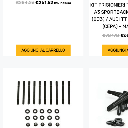
€
284,26
€
261,52
IVA inclusa
KIT PRIGIONIERI
A3 SPORTBACK 
(8J3) / AUDI T
(CEPA) – M
€
724,13
€
6
AGGIUNGI AL CARRELLO
AGGIUNGI 