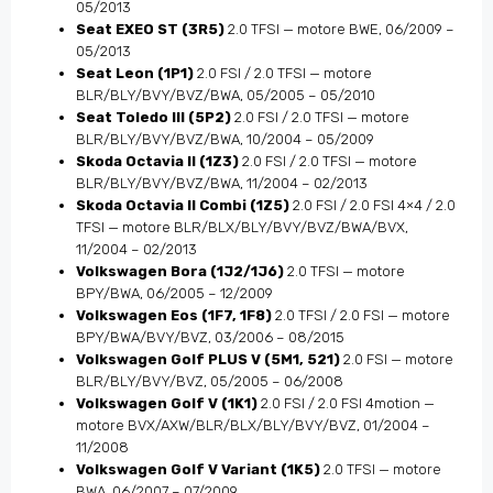
05/2013
Seat EXEO ST (3R5)
2.0 TFSI — motore BWE, 06/2009 –
05/2013
Seat Leon (1P1)
2.0 FSI / 2.0 TFSI — motore
BLR/BLY/BVY/BVZ/BWA, 05/2005 – 05/2010
Seat Toledo III (5P2)
2.0 FSI / 2.0 TFSI — motore
BLR/BLY/BVY/BVZ/BWA, 10/2004 – 05/2009
Skoda Octavia II (1Z3)
2.0 FSI / 2.0 TFSI — motore
BLR/BLY/BVY/BVZ/BWA, 11/2004 – 02/2013
Skoda Octavia II Combi (1Z5)
2.0 FSI / 2.0 FSI 4×4 / 2.0
TFSI — motore BLR/BLX/BLY/BVY/BVZ/BWA/BVX,
11/2004 – 02/2013
Volkswagen Bora (1J2/1J6)
2.0 TFSI — motore
BPY/BWA, 06/2005 – 12/2009
Volkswagen Eos (1F7, 1F8)
2.0 TFSI / 2.0 FSI — motore
BPY/BWA/BVY/BVZ, 03/2006 – 08/2015
Volkswagen Golf PLUS V (5M1, 521)
2.0 FSI — motore
BLR/BLY/BVY/BVZ, 05/2005 – 06/2008
Volkswagen Golf V (1K1)
2.0 FSI / 2.0 FSI 4motion —
motore BVX/AXW/BLR/BLX/BLY/BVY/BVZ, 01/2004 –
11/2008
Volkswagen Golf V Variant (1K5)
2.0 TFSI — motore
BWA, 06/2007 – 07/2009