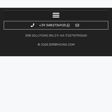
+39 3482736925
ZRB SOLUTIONS SRLS P. IVA IT02710790060
© 2025
ZERBRACING.COM