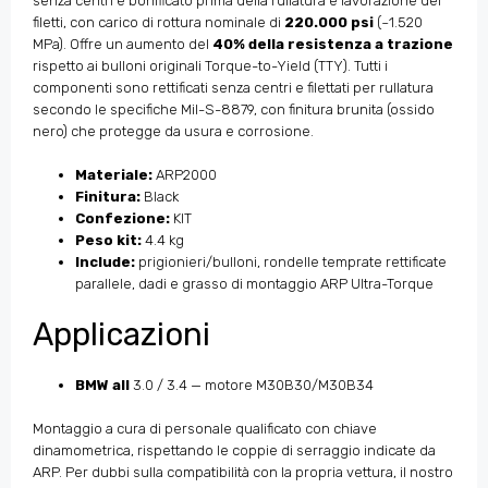
senza centri e bonificato prima della rullatura e lavorazione dei
filetti, con carico di rottura nominale di
220.000 psi
(~1.520
MPa). Offre un aumento del
40% della resistenza a trazione
rispetto ai bulloni originali Torque-to-Yield (TTY). Tutti i
componenti sono rettificati senza centri e filettati per rullatura
secondo le specifiche Mil-S-8879, con finitura brunita (ossido
nero) che protegge da usura e corrosione.
Materiale:
ARP2000
Finitura:
Black
Confezione:
KIT
Peso kit:
4.4 kg
Include:
prigionieri/bulloni, rondelle temprate rettificate
parallele, dadi e grasso di montaggio ARP Ultra-Torque
Applicazioni
BMW all
3.0 / 3.4 — motore M30B30/M30B34
Montaggio a cura di personale qualificato con chiave
dinamometrica, rispettando le coppie di serraggio indicate da
ARP. Per dubbi sulla compatibilità con la propria vettura, il nostro