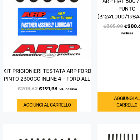
ARP FIAT 500 /
PUNTO
(312A1.000/198A
€
305,00
€
280,
inclusa
KIT PRIGIONIERI TESTATA ARP FORD
PINTO 2300CC INLINE 4 – FORD ALL
€
208,62
€
191,93
IVA inclusa
AGGIUNGI AL
AGGIUNGI AL CARRELLO
CARRELLO