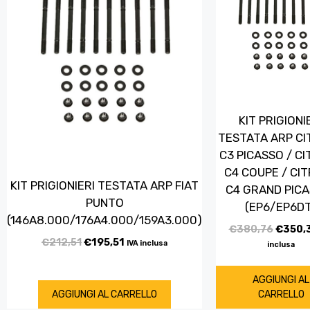
KIT PRIGIONI
TESTATA ARP C
C3 PICASSO / C
C4 COUPE / CI
KIT PRIGIONIERI TESTATA ARP FIAT
C4 GRAND PICA
PUNTO
(EP6/EP6D
(146A8.000/176A4.000/159A3.000)
€
380,76
€
350,
€
212,51
€
195,51
IVA inclusa
inclusa
AGGIUNGI AL
AGGIUNGI AL CARRELLO
CARRELLO