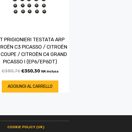
IT PRIGIONIERI TESTATA ARP
TROËN C3 PICASSO / CITROËN
 COUPE / CITROËN C4 GRAND
PICASSO I (EP6/EP6DT)
€
380,76
€
350,30
IVA inclusa
AGGIUNGI AL CARRELLO
COOKIE POLICY (UK)