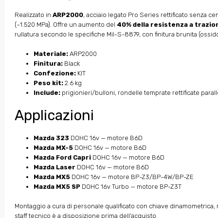
Realizzato in
ARP2000
, acciaio legato Pro Series rettificato senza cen
(~1.520 MPa). Offre un aumento del
40% della resistenza a trazio
rullatura secondo le specifiche Mil-S-8879, con finitura brunita (oss
Materiale:
ARP2000
Finitura:
Black
Confezione:
KIT
Peso kit:
2.6 kg
Include:
prigionieri/bulloni, rondelle temprate rettificate para
Applicazioni
Mazda 323
DOHC 16v — motore B6D
Mazda MX-5
DOHC 16v — motore B6D
Mazda Ford Capri
DOHC 16v — motore B6D
Mazda Laser
DOHC 16v — motore B6D
Mazda MX5
DOHC 16v — motore BP-Z3/BP-4W/BP-ZE
Mazda MX5 SP
DOHC 16v Turbo — motore BP-Z3T
Montaggio a cura di personale qualificato con chiave dinamometrica, ri
staff tecnico è a disposizione prima dell’acquisto.