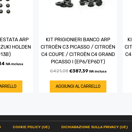
 TESTATA ARP
KIT PRIGIONIERI BANCO ARP
K
UZUKI HOLDEN
CITROËN C3 PICASSO / CITROËN
CI
G13B)
C4 COUPE / CITROËN C4 GRAND
C4
PICASSO I (EP6/EP6DT)
34
IVA inclusa
€
421,08
€
387,39
IVA inclusa
CARRELLO
AGGIUNGI AL CARRELLO
O
COOKIE POLICY (UE)
DICHIARAZIONE SULLA PRIVACY (UE)