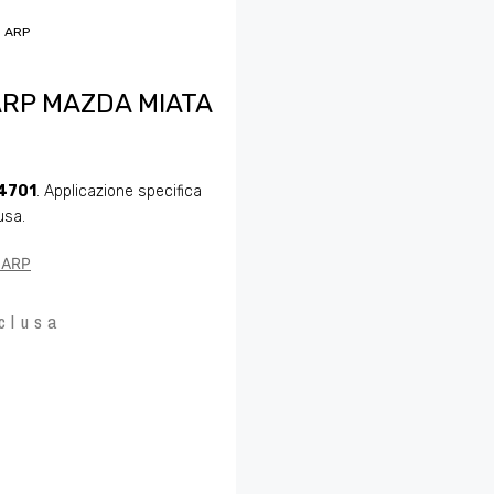
o ARP
 ARP MAZDA MIATA
4701
. Applicazione specifica
usa.
o ARP
clusa