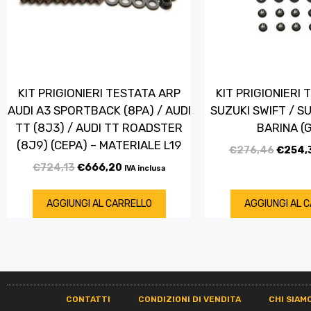
KIT PRIGIONIERI TESTATA ARP
KIT PRIGIONIERI
AUDI A3 SPORTBACK (8PA) / AUDI
SUZUKI SWIFT / S
TT (8J3) / AUDI TT ROADSTER
BARINA (
(8J9) (CEPA) – MATERIALE L19
€
276,46
€
254,
€
724,13
€
666,20
IVA inclusa
AGGIUNGI AL CARRELLO
AGGIUNGI AL 
CONTATTI
CONDIZIONI DI VENDITA
CHI SIAM