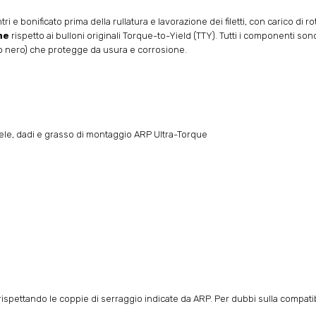
tri e bonificato prima della rullatura e lavorazione dei filetti, con carico di 
ne
rispetto ai bulloni originali Torque-to-Yield (TTY). Tutti i componenti sono r
ido nero) che protegge da usura e corrosione.
llele, dadi e grasso di montaggio ARP Ultra-Torque
spettando le coppie di serraggio indicate da ARP. Per dubbi sulla compatibili