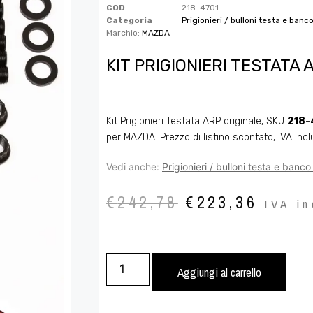
COD
218-4701
Categoria
Prigionieri / bulloni testa e banc
Marchio:
MAZDA
KIT PRIGIONIERI TESTATA
Kit Prigionieri Testata ARP originale, SKU
218-
per MAZDA. Prezzo di listino scontato, IVA incl
Vedi anche:
Prigionieri / bulloni testa e banc
€
242,78
€
223,36
IVA in
Aggiungi al carrello