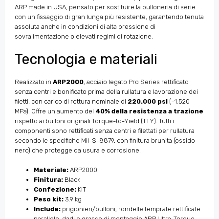
ARP made in USA, pensato per sostituire la bulloneria di serie
con un fissaggio di gran lunga più resistente, garantendo tenuta
assoluta anche in condizioni di alta pressione di
sovralimentazione o elevati regimi di rotazione.
Tecnologia e materiali
Realizzato in
ARP2000
, acciaio legato Pro Series rettificato
senza centri e bonificato prima della rullatura e lavorazione dei
filetti, con carico di rottura nominale di
220.000 psi
(~1.520
MPa). Offre un aumento del
40% della resistenza a trazione
rispetto ai bulloni originali Torque-to-Yield (TTY). Tutti i
componenti sono rettificati senza centri e filettati per rullatura
secondo le specifiche Mil-S-8879, con finitura brunita (ossido
nero) che protegge da usura e corrosione.
Materiale:
ARP2000
Finitura:
Black
Confezione:
KIT
Peso kit:
3.9 kg
Include:
prigionieri/bulloni, rondelle temprate rettificate
parallele, dadi e grasso di montaggio ARP Ultra-Torque