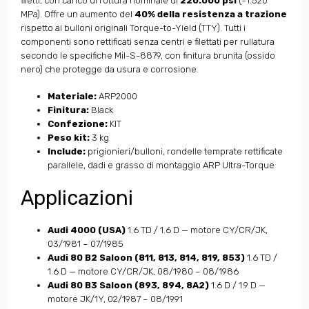
filetti, con carico di rottura nominale di
220.000 psi
(~1.520
MPa). Offre un aumento del
40% della resistenza a trazione
rispetto ai bulloni originali Torque-to-Yield (TTY). Tutti i
componenti sono rettificati senza centri e filettati per rullatura
secondo le specifiche Mil-S-8879, con finitura brunita (ossido
nero) che protegge da usura e corrosione.
Materiale:
ARP2000
Finitura:
Black
Confezione:
KIT
Peso kit:
3 kg
Include:
prigionieri/bulloni, rondelle temprate rettificate
parallele, dadi e grasso di montaggio ARP Ultra-Torque
Applicazioni
Audi 4000 (USA)
1.6 TD / 1.6 D — motore CY/CR/JK,
03/1981 – 07/1985
Audi 80 B2 Saloon (811, 813, 814, 819, 853)
1.6 TD /
1.6 D — motore CY/CR/JK, 08/1980 – 08/1986
Audi 80 B3 Saloon (893, 894, 8A2)
1.6 D / 1.9 D —
motore JK/1Y, 02/1987 – 08/1991