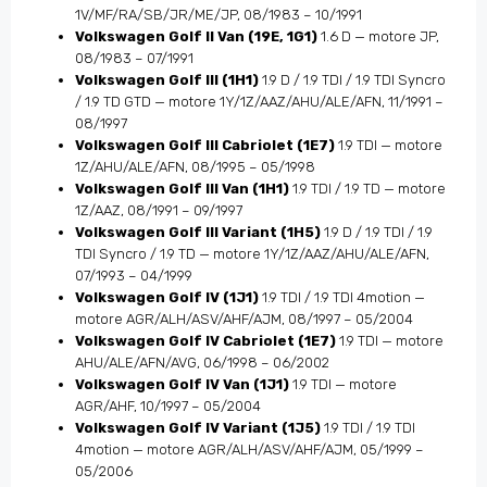
1V/MF/RA/SB/JR/ME/JP, 08/1983 – 10/1991
Volkswagen Golf II Van (19E, 1G1)
1.6 D — motore JP,
08/1983 – 07/1991
Volkswagen Golf III (1H1)
1.9 D / 1.9 TDI / 1.9 TDI Syncro
/ 1.9 TD GTD — motore 1Y/1Z/AAZ/AHU/ALE/AFN, 11/1991 –
08/1997
Volkswagen Golf III Cabriolet (1E7)
1.9 TDI — motore
1Z/AHU/ALE/AFN, 08/1995 – 05/1998
Volkswagen Golf III Van (1H1)
1.9 TDI / 1.9 TD — motore
1Z/AAZ, 08/1991 – 09/1997
Volkswagen Golf III Variant (1H5)
1.9 D / 1.9 TDI / 1.9
TDI Syncro / 1.9 TD — motore 1Y/1Z/AAZ/AHU/ALE/AFN,
07/1993 – 04/1999
Volkswagen Golf IV (1J1)
1.9 TDI / 1.9 TDI 4motion —
motore AGR/ALH/ASV/AHF/AJM, 08/1997 – 05/2004
Volkswagen Golf IV Cabriolet (1E7)
1.9 TDI — motore
AHU/ALE/AFN/AVG, 06/1998 – 06/2002
Volkswagen Golf IV Van (1J1)
1.9 TDI — motore
AGR/AHF, 10/1997 – 05/2004
Volkswagen Golf IV Variant (1J5)
1.9 TDI / 1.9 TDI
4motion — motore AGR/ALH/ASV/AHF/AJM, 05/1999 –
05/2006