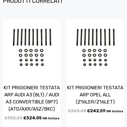
PRODOTTI CORRELATI
KIT PRIGIONIERI TESTATA
KIT PRIGIONIERI TESTATA
ARP AUDI A3 (8L1) / AUDI
ARP OPEL ALL
A3 CONVERTIBLE (8P7)
(Z16LER/Z16LET)
(ATD/AXR/ASZ/BKC)
€
263,68
€
242,59
IVA inclusa
€
352,23
€
324,05
IVA inclusa