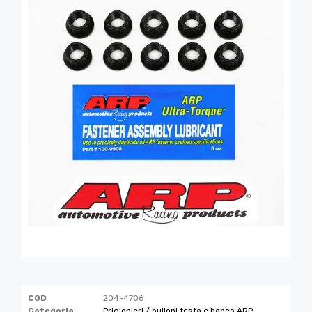
COD
204-4706
Categoria
Prigionieri / bulloni testa e banco ARP