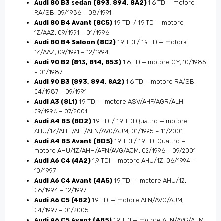
Audi 80 B3 sedan (893, 894, 8A2)
1.6 TD — motore
RA/SB, 09/1986 – 08/1991
Audi 80 B4 Avant (8C5)
1.9 TDI / 1.9 TD — motore
1Z/AAZ, 09/1991 – 01/1996
Audi 80 B4 Saloon (8C2)
1.9 TDI / 1.9 TD — motore
1Z/AAZ, 09/1991 – 12/1994
Audi 90 B2 (813, 814, 853)
1.6 TD — motore CY, 10/1985
– 01/1987
Audi 90 B3 (893, 894, 8A2)
1.6 TD — motore RA/SB,
04/1987 – 09/1991
Audi A3 (8L1)
1.9 TDI — motore ASV/AHF/AGR/ALH,
09/1996 – 07/2001
Audi A4 B5 (8D2)
1.9 TDI / 1.9 TDI Quattro — motore
AHU/1Z/AHH/AFF/AFN/AVG/AJM, 01/1995 – 11/2001
Audi A4 B5 Avant (8D5)
1.9 TDI / 1.9 TDI Quattro —
motore AHU/1Z/AHH/AFN/AVG/AJM, 02/1996 – 09/2001
Audi A6 C4 (4A2)
1.9 TDI — motore AHU/1Z, 06/1994 –
10/1997
Audi A6 C4 Avant (4A5)
1.9 TDI — motore AHU/1Z,
06/1994 – 12/1997
Audi A6 C5 (4B2)
1.9 TDI — motore AFN/AVG/AJM,
04/1997 – 01/2005
Audi A6 C5 Avant (4B5)
1.9 TDI — motore AFN/AVG/AJM,