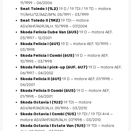
11/1999 – 06/2006
Seat Toledo I (1L2)
1.9 D / 1.9 TDI / 1.9 TD — motore
1Y/AHU/1Z/AAZ/AFN, 05/1991 – 03/1999
Seat Toledo II (1M2)
1.9 TDI — motore
ASV/AHF/AGR/ALH, 10/1998 – 07/2004
Skoda Felicia Cube Van (6U5)
1.9 D — motore AEF,
03/1997 – 12/2001
Skoda Felicia I (6U1)
1.9 D — motore AEF, 10/1995 –
03/1998
Skoda Felicia I Combi (6U5)
1.9 D — motore AEF,
10/1995 – 03/1998
Skoda Felicia I pick-up (6UF, 6U7)
1.9 D — motore AEF,
06/1997 – 04/2002
Skoda Felicia II (6U1)
1.9 D — motore AEF, 01/1998 –
06/2001
Skoda Felicia II Combi (6U5)
1.9 D — motore AEF,
01/1998 – 06/2001
Skoda Octavia I (1U2)
1.9 TDI — motore
ASV/AHF/AGR/ALH, 09/1996 – 03/2010
Skoda Octavia I Combi (1U5)
1.9 TDI / 1.9 TDI 4×4 —
motore ASV/AHF/AGR/ALH, 07/1998 – 03/2010
Skoda Octavia I Estate Van (1U5)
1.9 TDI — motore