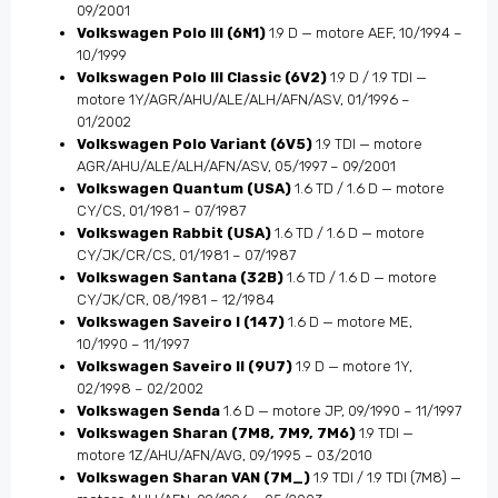
09/2001
Volkswagen Polo III (6N1)
1.9 D — motore AEF, 10/1994 –
10/1999
Volkswagen Polo III Classic (6V2)
1.9 D / 1.9 TDI —
motore 1Y/AGR/AHU/ALE/ALH/AFN/ASV, 01/1996 –
01/2002
Volkswagen Polo Variant (6V5)
1.9 TDI — motore
AGR/AHU/ALE/ALH/AFN/ASV, 05/1997 – 09/2001
Volkswagen Quantum (USA)
1.6 TD / 1.6 D — motore
CY/CS, 01/1981 – 07/1987
Volkswagen Rabbit (USA)
1.6 TD / 1.6 D — motore
CY/JK/CR/CS, 01/1981 – 07/1987
Volkswagen Santana (32B)
1.6 TD / 1.6 D — motore
CY/JK/CR, 08/1981 – 12/1984
Volkswagen Saveiro I (147)
1.6 D — motore ME,
10/1990 – 11/1997
Volkswagen Saveiro II (9U7)
1.9 D — motore 1Y,
02/1998 – 02/2002
Volkswagen Senda
1.6 D — motore JP, 09/1990 – 11/1997
Volkswagen Sharan (7M8, 7M9, 7M6)
1.9 TDI —
motore 1Z/AHU/AFN/AVG, 09/1995 – 03/2010
Volkswagen Sharan VAN (7M_)
1.9 TDI / 1.9 TDI (7M8) —