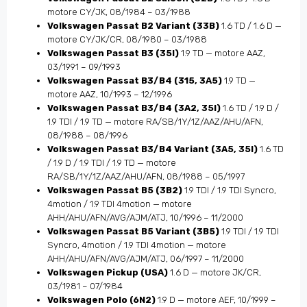
motore CY/JK, 08/1984 – 03/1988
Volkswagen Passat B2 Variant (33B)
1.6 TD / 1.6 D —
motore CY/JK/CR, 08/1980 – 03/1988
Volkswagen Passat B3 (35I)
1.9 TD — motore AAZ,
03/1991 – 09/1993
Volkswagen Passat B3/B4 (315, 3A5)
1.9 TD —
motore AAZ, 10/1993 – 12/1996
Volkswagen Passat B3/B4 (3A2, 35I)
1.6 TD / 1.9 D /
1.9 TDI / 1.9 TD — motore RA/SB/1Y/1Z/AAZ/AHU/AFN,
08/1988 – 08/1996
Volkswagen Passat B3/B4 Variant (3A5, 35I)
1.6 TD
/ 1.9 D / 1.9 TDI / 1.9 TD — motore
RA/SB/1Y/1Z/AAZ/AHU/AFN, 08/1988 – 05/1997
Volkswagen Passat B5 (3B2)
1.9 TDI / 1.9 TDI Syncro,
4motion / 1.9 TDI 4motion — motore
AHH/AHU/AFN/AVG/AJM/ATJ, 10/1996 – 11/2000
Volkswagen Passat B5 Variant (3B5)
1.9 TDI / 1.9 TDI
Syncro, 4motion / 1.9 TDI 4motion — motore
AHH/AHU/AFN/AVG/AJM/ATJ, 06/1997 – 11/2000
Volkswagen Pickup (USA)
1.6 D — motore JK/CR,
03/1981 – 07/1984
Volkswagen Polo (6N2)
1.9 D — motore AEF, 10/1999 –