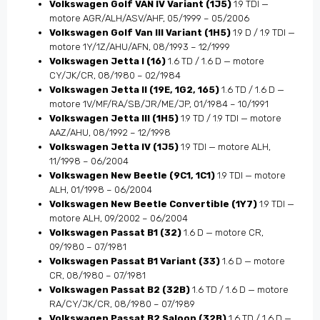
Volkswagen Golf VAN IV Variant (1J5)
1.9 TDI —
motore AGR/ALH/ASV/AHF, 05/1999 – 05/2006
Volkswagen Golf Van III Variant (1H5)
1.9 D / 1.9 TDI —
motore 1Y/1Z/AHU/AFN, 08/1993 – 12/1999
Volkswagen Jetta I (16)
1.6 TD / 1.6 D — motore
CY/JK/CR, 08/1980 – 02/1984
Volkswagen Jetta II (19E, 1G2, 165)
1.6 TD / 1.6 D —
motore 1V/MF/RA/SB/JR/ME/JP, 01/1984 – 10/1991
Volkswagen Jetta III (1H5)
1.9 TD / 1.9 TDI — motore
AAZ/AHU, 08/1992 – 12/1998
Volkswagen Jetta IV (1J5)
1.9 TDI — motore ALH,
11/1998 – 06/2004
Volkswagen New Beetle (9C1, 1C1)
1.9 TDI — motore
ALH, 01/1998 – 06/2004
Volkswagen New Beetle Convertible (1Y7)
1.9 TDI —
motore ALH, 09/2002 – 06/2004
Volkswagen Passat B1 (32)
1.6 D — motore CR,
09/1980 – 07/1981
Volkswagen Passat B1 Variant (33)
1.6 D — motore
CR, 08/1980 – 07/1981
Volkswagen Passat B2 (32B)
1.6 TD / 1.6 D — motore
RA/CY/JK/CR, 08/1980 – 07/1989
Volkswagen Passat B2 Saloon (32B)
1.6 TD / 1.6 D —