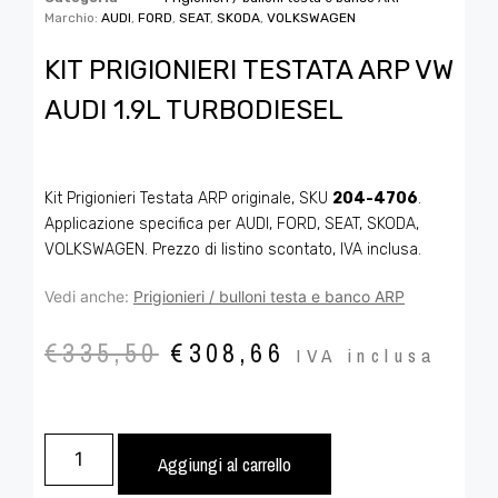
Marchio:
AUDI
,
FORD
,
SEAT
,
SKODA
,
VOLKSWAGEN
KIT PRIGIONIERI TESTATA ARP VW
AUDI 1.9L TURBODIESEL
Kit Prigionieri Testata ARP originale, SKU
204-4706
.
Applicazione specifica per AUDI, FORD, SEAT, SKODA,
VOLKSWAGEN. Prezzo di listino scontato, IVA inclusa.
Vedi anche:
Prigionieri / bulloni testa e banco ARP
€
335,50
€
308,66
IVA inclusa
Aggiungi al carrello