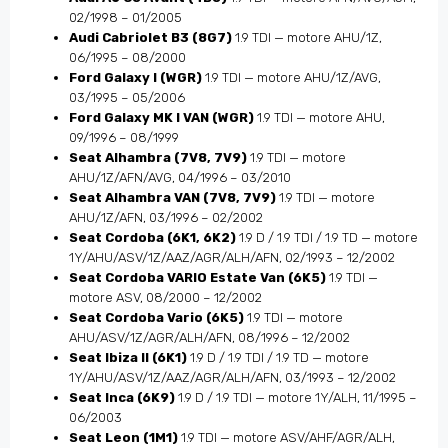
02/1998 – 01/2005
Audi Cabriolet B3 (8G7)
1.9 TDI — motore AHU/1Z,
06/1995 – 08/2000
Ford Galaxy I (WGR)
1.9 TDI — motore AHU/1Z/AVG,
03/1995 – 05/2006
Ford Galaxy MK I VAN (WGR)
1.9 TDI — motore AHU,
09/1996 – 08/1999
Seat Alhambra (7V8, 7V9)
1.9 TDI — motore
AHU/1Z/AFN/AVG, 04/1996 – 03/2010
Seat Alhambra VAN (7V8, 7V9)
1.9 TDI — motore
AHU/1Z/AFN, 03/1996 – 02/2002
Seat Cordoba (6K1, 6K2)
1.9 D / 1.9 TDI / 1.9 TD — motore
1Y/AHU/ASV/1Z/AAZ/AGR/ALH/AFN, 02/1993 – 12/2002
Seat Cordoba VARIO Estate Van (6K5)
1.9 TDI —
motore ASV, 08/2000 – 12/2002
Seat Cordoba Vario (6K5)
1.9 TDI — motore
AHU/ASV/1Z/AGR/ALH/AFN, 08/1996 – 12/2002
Seat Ibiza II (6K1)
1.9 D / 1.9 TDI / 1.9 TD — motore
1Y/AHU/ASV/1Z/AAZ/AGR/ALH/AFN, 03/1993 – 12/2002
Seat Inca (6K9)
1.9 D / 1.9 TDI — motore 1Y/ALH, 11/1995 –
06/2003
Seat Leon (1M1)
1.9 TDI — motore ASV/AHF/AGR/ALH,