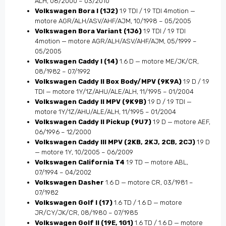
ALH, 08/2000 – 03/2010
Volkswagen Bora I (1J2)
1.9 TDI / 1.9 TDI 4motion —
motore AGR/ALH/ASV/AHF/AJM, 10/1998 – 05/2005
Volkswagen Bora Variant (1J6)
1.9 TDI / 1.9 TDI
4motion — motore AGR/ALH/ASV/AHF/AJM, 05/1999 –
05/2005
Volkswagen Caddy I (14)
1.6 D — motore ME/JK/CR,
08/1982 – 07/1992
Volkswagen Caddy II Box Body/MPV (9K9A)
1.9 D / 1.9
TDI — motore 1Y/1Z/AHU/ALE/ALH, 11/1995 – 01/2004
Volkswagen Caddy II MPV (9K9B)
1.9 D / 1.9 TDI —
motore 1Y/1Z/AHU/ALE/ALH, 11/1995 – 01/2004
Volkswagen Caddy II Pickup (9U7)
1.9 D — motore AEF,
06/1996 – 12/2000
Volkswagen Caddy III MPV (2KB, 2KJ, 2CB, 2CJ)
1.9 D
— motore 1Y, 10/2005 – 06/2009
Volkswagen California T4
1.9 TD — motore ABL,
07/1994 – 04/2002
Volkswagen Dasher
1.6 D — motore CR, 03/1981 –
07/1982
Volkswagen Golf I (17)
1.6 TD / 1.6 D — motore
JR/CY/JK/CR, 08/1980 – 07/1985
Volkswagen Golf II (19E, 1G1)
1.6 TD / 1.6 D — motore