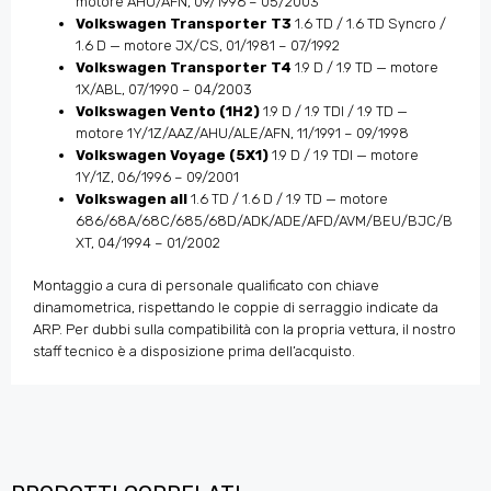
motore AHU/AFN, 09/1996 – 05/2003
Volkswagen Transporter T3
1.6 TD / 1.6 TD Syncro /
1.6 D — motore JX/CS, 01/1981 – 07/1992
Volkswagen Transporter T4
1.9 D / 1.9 TD — motore
1X/ABL, 07/1990 – 04/2003
Volkswagen Vento (1H2)
1.9 D / 1.9 TDI / 1.9 TD —
motore 1Y/1Z/AAZ/AHU/ALE/AFN, 11/1991 – 09/1998
Volkswagen Voyage (5X1)
1.9 D / 1.9 TDI — motore
1Y/1Z, 06/1996 – 09/2001
Volkswagen all
1.6 TD / 1.6 D / 1.9 TD — motore
686/68A/68C/685/68D/ADK/ADE/AFD/AVM/BEU/BJC/B
XT, 04/1994 – 01/2002
Montaggio a cura di personale qualificato con chiave
dinamometrica, rispettando le coppie di serraggio indicate da
ARP. Per dubbi sulla compatibilità con la propria vettura, il nostro
staff tecnico è a disposizione prima dell’acquisto.