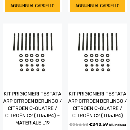
AGGIUNGI AL CARRELLO
AGGIUNGI AL CARRELLO
KIT PRIGIONIERI TESTATA
KIT PRIGIONIERI TESTATA
ARP CITROËN BERLINGO /
ARP CITROËN BERLINGO /
CITROËN C-QUATRE /
CITROËN C-QUATRE /
CITROËN C2 (TU5JP4) –
CITROËN C2 (TU5JP4)
MATERIALE L19
€
263,68
€
242,59
IVA inclusa