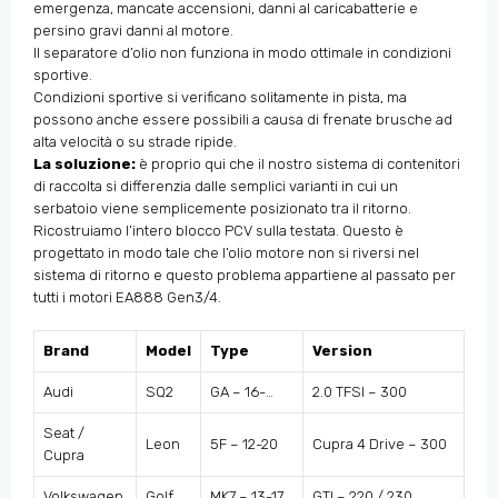
emergenza, mancate accensioni, danni al caricabatterie e
persino gravi danni al motore.
Il separatore d’olio non funziona in modo ottimale in condizioni
sportive.
Condizioni sportive si verificano solitamente in pista, ma
possono anche essere possibili a causa di frenate brusche ad
alta velocità o su strade ripide.
La soluzione:
è proprio qui che il nostro sistema di contenitori
di raccolta si differenzia dalle semplici varianti in cui un
serbatoio viene semplicemente posizionato tra il ritorno.
Ricostruiamo l’intero blocco PCV sulla testata. Questo è
progettato in modo tale che l’olio motore non si riversi nel
sistema di ritorno e questo problema appartiene al passato per
tutti i motori EA888 Gen3/4.
Brand
Model
Type
Version
Audi
SQ2
GA – 16-…
2.0 TFSI – 300
Seat /
Leon
5F – 12-20
Cupra 4 Drive – 300
Cupra
Volkswagen
Golf
MK7 – 13-17
GTI – 220 / 230