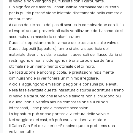
le valvole non vengono più flussate con il carburante.
Ciò significa che manca il combustibile normalmente utilizzato
per la pulizia perché viene iniettato direttamente nella camera di
combustione.
A causa del ricircolo dei gas di scarico in combinazione con l’olio
e i vapori acquei provenienti dalla ventilazione del basamento si
accumula una massiccia contaminazione.
Questi si depositano nelle camere delle testate e sulle valvole.
Questi depositi (tappature) fanno sì che la superficie del
materiale diventi ruvida, le sezioni trasversali del flusso d’aria si
restringono e non si ottengono né una turbolenza dell’aria
ottimale né un riempimento ottimale del cilindro.
Se l’ostruzione è ancora piccola, le prestazioni inizialmente
diminuiranno e si verificherà un minimo irregolare.
A ciò si aggiungono emissioni peggiori e consumi più elevati.
Nella fase avanzata questa intasatura disturba addirittura il treno
di valvole a tal punto che le valvole talvolta non si chiudono più
e quindi non si verifica alcuna compressione sui cilindri
interessati, il che porta a mancate accensioni.
La tappatura può anche portare alla rottura delle valvole.
Nel peggiore dei casi, ciò può causare danni al motore.
Il Catch Can Set della serie HF risolve questo problema una
volta per tutte.