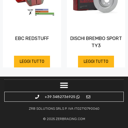
EBC REDSTUFF
DISCHI BREMBO SPORT
TY3
LEGGI TUTTO
LEGGI TUTTO
+39 3482736925
ZRB SOLUTIONS SRLS P. IVA IT02710790060
© 2025
ZERBRACING.COM