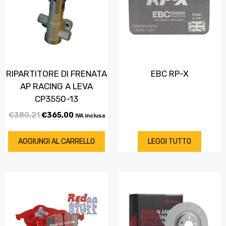
RIPARTITORE DI FRENATA
EBC RP-X
AP RACING A LEVA
CP3550-13
€
380,21
€
365,00
IVA inclusa
AGGIUNGI AL CARRELLO
LEGGI TUTTO