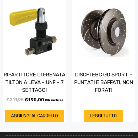
RIPARTITORE DI FRENATA
DISCHI EBC GD SPORT –
TILTON A LEVA – UNF – 7
PUNTATI E BAFFATI, NON
SETTAGGI
FORATI
€
211,95
€
190,00
IVA inclusa
AGGIUNGI AL CARRELLO
LEGGI TUTTO