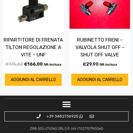
RIPARTITORE DI FRENATA
RUBINETTO FRENI –
TILTON REGOLAZIONE A
VALVOLA SHUT OFF –
VITE – UNF
SHUT OFF VALVE
€
175,62
€
166,00
€
29,90
IVA inclusa
IVA inclusa
AGGIUNGI AL CARRELLO
AGGIUNGI AL CARRELLO
+39 3482736925
ZRB SOLUTIONS SRLS P. IVA IT02710790060