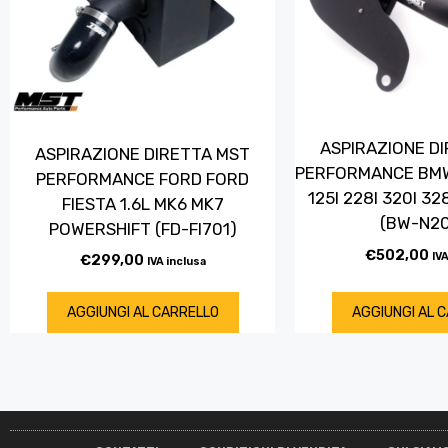
ASPIRAZIONE D
ASPIRAZIONE DIRETTA MST
PERFORMANCE BMW
PERFORMANCE FORD FORD
125I 228I 320I 32
FIESTA 1.6L MK6 MK7
(BW-N20
POWERSHIFT (FD-FI701)
€
502,00
IVA
€
299,00
IVA inclusa
AGGIUNGI AL CARRELLO
AGGIUNGI AL 