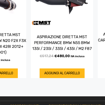
IRETTA MST
ASPIRAZIONE DIRETTA MST
CAR
 N20 F2X F3X
PERFORMANCE BMW N55 BMW
8I 428I 2012+
135I / 235I / 335I / 435I / M2 F87
01)
€
517,24
€
480,00
IVA inclusa
 inclusa
CARRELLO
AGGIUNGI AL CARRELLO