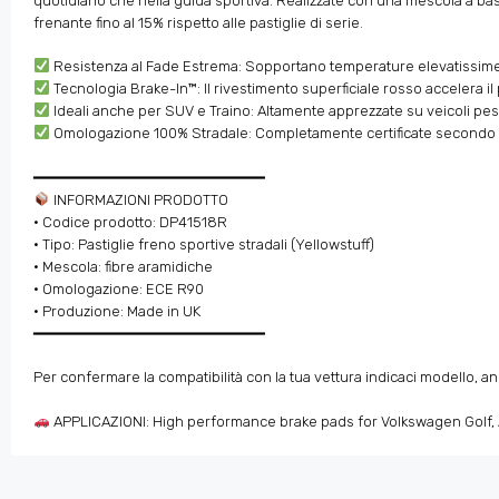
quotidiano che nella guida sportiva. Realizzate con una mescola a ba
frenante fino al 15% rispetto alle pastiglie di serie.
Resistenza al Fade Estrema: Sopportano temperature elevatissime 8
Tecnologia Brake-In™: Il rivestimento superficiale rosso accelera il
Ideali anche per SUV e Traino: Altamente apprezzate su veicoli pesan
Omologazione 100% Stradale: Completamente certificate secondo 
━━━━━━━━━━━━━━━━━━━━━━━━━━
INFORMAZIONI PRODOTTO
• Codice prodotto: DP41518R
• Tipo: Pastiglie freno sportive stradali (Yellowstuff)
• Mescola: fibre aramidiche
• Omologazione: ECE R90
• Produzione: Made in UK
━━━━━━━━━━━━━━━━━━━━━━━━━━
Per confermare la compatibilità con la tua vettura indicaci modello, an
APPLICAZIONI: High performance brake pads for Volkswagen Golf, A