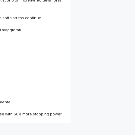
ntiscono un incremento della forza
 sotto stress continuo.
i maggiorati.
amente.
use with 30% more stopping power.