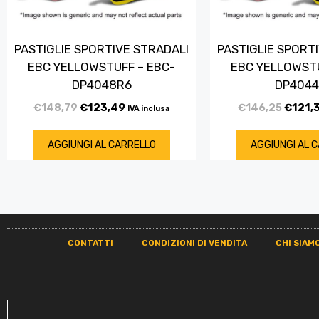
PASTIGLIE SPORTIVE STRADALI
PASTIGLIE SPORT
EBC YELLOWSTUFF – EBC-
EBC YELLOWSTU
DP4048R6
DP404
€
148,79
€
123,49
€
146,25
€
121,
IVA inclusa
AGGIUNGI AL CARRELLO
AGGIUNGI AL 
CONTATTI
CONDIZIONI DI VENDITA
CHI SIAM