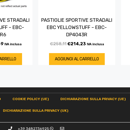
IVE STRADALI
PASTIGLIE SPORTIVE STRADALI
FF – EBC-
EBC YELLOWSTUFF – EBC-
4R6
DP4043R
39
€
258,11
€
214,23
IVA inclusa
IVA inclusa
CARRELLO
AGGIUNGI AL CARRELLO
O
COOKIE POLICY (UE)
DICHIARAZIONE SULLA PRIVACY (UE)
DICHIARAZIONE SULLA PRIVACY (UK)
+39 3482736925