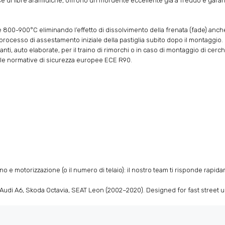
se di fibre aramidiche, offrono un mordente eccellente già a freddo e gara
00-900°C eliminando l’effetto di dissolvimento della frenata (fade) anche
 processo di assestamento iniziale della pastiglia subito dopo il montaggio.
ti, auto elaborate, per il traino di rimorchi o in caso di montaggio di cerch
le normative di sicurezza europee ECE R90.
no e motorizzazione (o il numero di telaio): il nostro team ti risponde rapid
udi A6, Skoda Octavia, SEAT Leon (2002–2020). Designed for fast street 