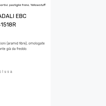
portivi
,
pastiglie freno
,
Yellowstuff
ADALI EBC
1518R
zioni (aramid fibre), omologate
nte già da freddo.
clusa