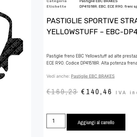
Categoria
Pastiglie EBC BRAKES
Etichette
DP41518R
,
EBC
,
ECE R90
,
freni s
PASTIGLIE SPORTIVE STR
YELLOWSTUFF – EBC-DP4
Pastiglie freno EBC Yellowstuff ad alte presta
ECE R90. Codice DP41518R. Alta potenza frena
Vedi anche:
Pastiglie EBC BRAKES
€
169,23
€
140,46
IVA in
Aggiungi al carrello