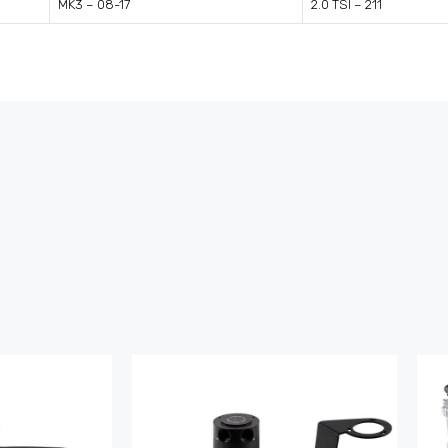
MK3 – 08-17
2.0 TSI – 211