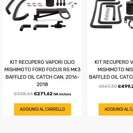
KIT RECUPERO VAPORI OLIO
KIT RECUPERO V
MISHIMOTO FORD FOCUS RS MK3
MISHIMOTO NI
BAFFLED OIL CATCH CAN, 2016-
BAFFLED OIL CATC
2018
€
567,30
€
499,
€
308,66
€
271,62
IVA inclusa
AGGIUNGI AL CARRELLO
AGGIUNGI AL 