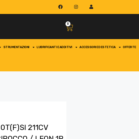
0
STRUMENTAZIONI
LUBRIFICANTI E ADDITIVI
ACCESSORI ED ESTETICA
OFFERTE
0T(F)SI 211CV
CIROCCO / LEON 1P