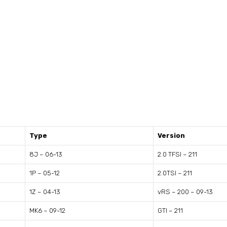
Type
Version
8J – 06-13
2.0 TFSI – 211
1P – 05-12
2.0TSI – 211
1Z – 04-13
vRS – 200 – 09-13
MK6 – 09-12
GTI – 211