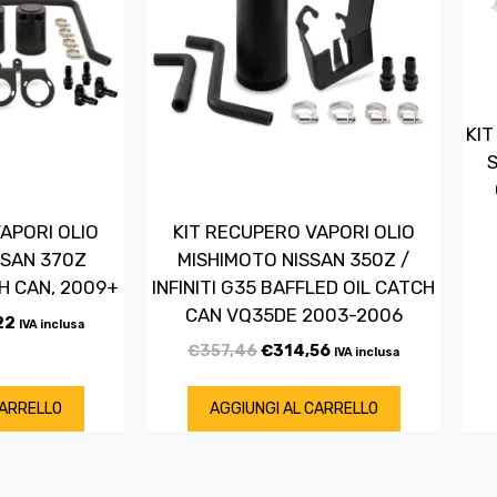
KIT
S
APORI OLIO
KIT RECUPERO VAPORI OLIO
SSAN 370Z
MISHIMOTO NISSAN 350Z /
H CAN, 2009+
INFINITI G35 BAFFLED OIL CATCH
CAN VQ35DE 2003-2006
22
IVA inclusa
€
357,46
€
314,56
IVA inclusa
CARRELLO
AGGIUNGI AL CARRELLO