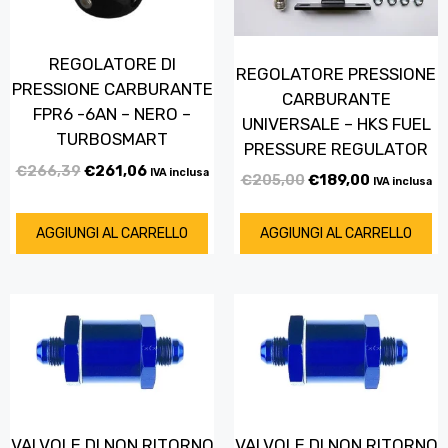
REGOLATORE DI
REGOLATORE PRESSIONE
PRESSIONE CARBURANTE
CARBURANTE
FPR6 -6AN – NERO –
UNIVERSALE – HKS FUEL
TURBOSMART
PRESSURE REGULATOR
€
266,39
€
261,06
IVA inclusa
€
205,00
€
189,00
IVA inclusa
AGGIUNGI AL CARRELLO
AGGIUNGI AL CARRELLO
VALVOLE DI NON RITORNO
VALVOLE DI NON RITORNO