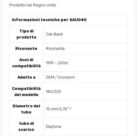
Prodotto nel Regno Unito
Informazioni tecniche per SAU040
Tipo di
Cat-Back
prodotto
Risonante
Risonante
Anni di
1999 – 2006
compatibilità
Adatto a
OEM / Scorpion
Compatibilità
180/225
del modello
Diametro del
70 mm/2,75″
*
tubo
tubo di
Daytona
scarico