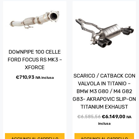
DOWNPIPE 100 CELLE
FORD FOCUS RS MK3 –
XFORCE
SCARICO / CATBACK CON
€
710,93
IVA inclusa
VALVOLA IN TITANIO –
BMW M3 G80 / M4 G82
G83- AKRAPOVIC SLIP-ON
TITANIUM EXHAUST
€
6.585,56
€
6.149,00
IVA
inclusa