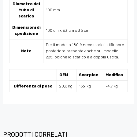
Diametro del
tubo di
100 mm
scarico
Dimensioni di
100 cm x 63 cm x 36 cm
spedizione
Per il modello 180 è necessario il diffusore
Note
posteriore presente anche sul modello
225, poiché lo scarico è a doppia uscita.
OEM
Scorpion
Modifica
Differenza di peso
20,6 kg
15,9 kg
-4,7 kg
PRODOTTI CORRELATI