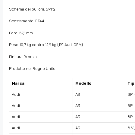
Schema dei bulloni: 5×112
Scostamento: ET44
Foro: 57,1 mm
Peso 10,7 kg contro 12,9 kg (19″ Audi OEM)
Finitura Bronzo
Prodotto nel Regno Unito
Marca
Modello
Tip
Audi
A3
8P 
Audi
A3
8P 
Audi
A3
8P 
Audi
A3
8 V 