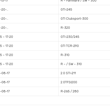
-13-17
R – Familiare / SW – 300
-20-…
GTI-245
-20-…
GTI Clubsport-300
-20-…
R-320
5 – 17-20
GTI-230/245
5 – 17-20
GTI TCR-290
5 – 17-20
R-310
5 – 17-20
R – / SW – 310
-08-17
2.0 STI-211
-08-17
2.0TFSI200
-08-17
R-265 / 280