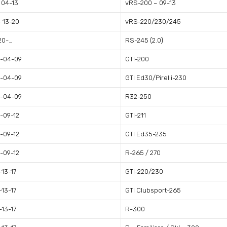
 04-13
vRS-200 – 09-13
– 13-20
vRS-220/230/245
20-…
RS-245 (2.0)
-04-09
GTI-200
-04-09
GTI Ed30/Pirelli-230
-04-09
R32-250
-09-12
GTI-211
-09-12
GTI Ed35-235
-09-12
R-265 / 270
-13-17
GTI-220/230
-13-17
GTI Clubsport-265
-13-17
R-300