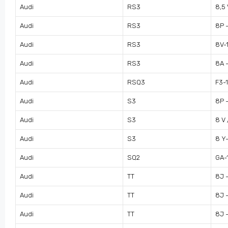
Audi
RS3
8,5 
Audi
RS3
8P –
Audi
RS3
8V-1
Audi
RS3
8A –
Audi
RSQ3
F3-
Audi
S3
8P 
Audi
S3
8 V 
Audi
S3
8 Y
Audi
SQ2
GA-
Audi
TT
8J 
Audi
TT
8J 
Audi
TT
8J 