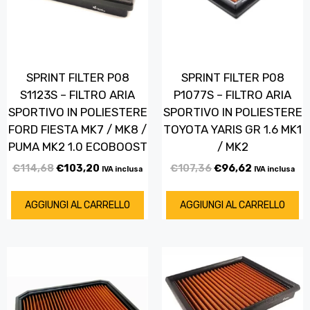
SPRINT FILTER P08
SPRINT FILTER P08
S1123S – FILTRO ARIA
P1077S – FILTRO ARIA
SPORTIVO IN POLIESTERE
SPORTIVO IN POLIESTERE
FORD FIESTA MK7 / MK8 /
TOYOTA YARIS GR 1.6 MK1
PUMA MK2 1.0 ECOBOOST
/ MK2
€
114,68
€
103,20
€
107,36
€
96,62
IVA inclusa
IVA inclusa
AGGIUNGI AL CARRELLO
AGGIUNGI AL CARRELLO