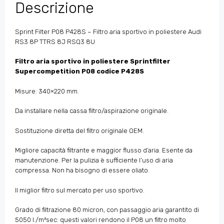
Descrizione
Sprint Filter P08 P428S – Filtro aria sportivo in poliestere Audi
RS3 8P TTRS 8J RSQ3 8U
Filtro aria sportivo in poliestere Sprintfilter
Supercompetition P08 codice P428S
Misure: 340×220 mm.
Da installare nella cassa filtro/aspirazione originale.
Sostituzione diretta del filtro originale OEM.
Migliore capacità filtrante e maggior flusso d’aria. Esente da
manutenzione. Per la pulizia è sufficiente l’uso di aria
compressa. Non ha bisogno di essere oliato.
Il miglior filtro sul mercato per uso sportivo.
Grado di filtrazione 80 micron, con passaggio aria garantito di
5050 l./m²sec: questi valori rendono il P08 un filtro molto