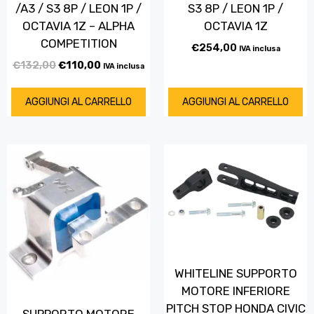
/A3 / S3 8P / LEON 1P /
S3 8P / LEON 1P /
OCTAVIA 1Z – ALPHA
OCTAVIA 1Z
COMPETITION
€
254,00
IVA inclusa
€
132,00
€
110,00
IVA inclusa
AGGIUNGI AL CARRELLO
AGGIUNGI AL CARRELLO
WHITELINE SUPPORTO
MOTORE INFERIORE
PITCH STOP HONDA CIVIC
SUPPORTO MOTORE