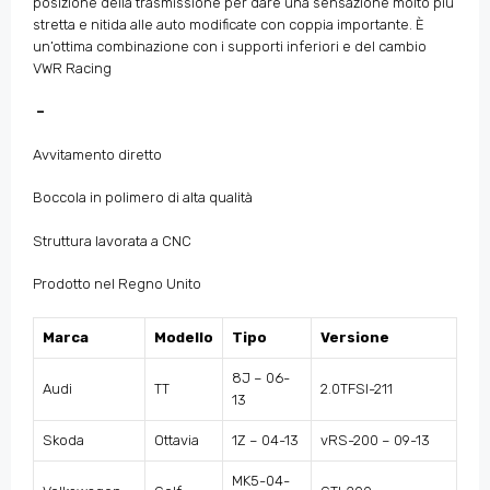
posizione della trasmissione per dare una sensazione molto più
stretta e nitida alle auto modificate con coppia importante. È
un’ottima combinazione con i supporti inferiori e del cambio
VWR Racing
–
Avvitamento diretto
Boccola in polimero di alta qualità
Struttura lavorata a CNC
Prodotto nel Regno Unito
Marca
Modello
Tipo
Versione
8J – 06-
Audi
TT
2.0TFSI-211
13
Skoda
Ottavia
1Z – 04-13
vRS-200 – 09-13
MK5-04-