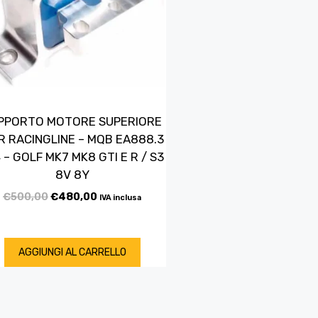
PPORTO MOTORE SUPERIORE
 RACINGLINE – MQB EA888.3
4 – GOLF MK7 MK8 GTI E R / S3
8V 8Y
€
500,00
€
480,00
IVA inclusa
AGGIUNGI AL CARRELLO