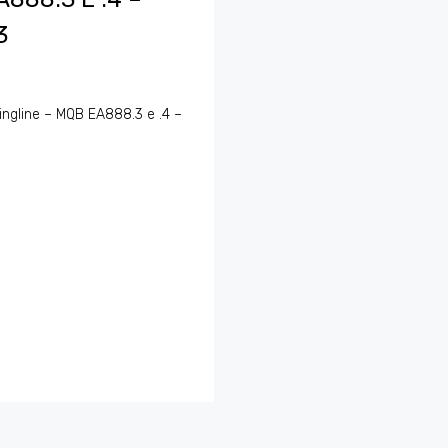
3
ngline – MQB EA888.3 e .4 –