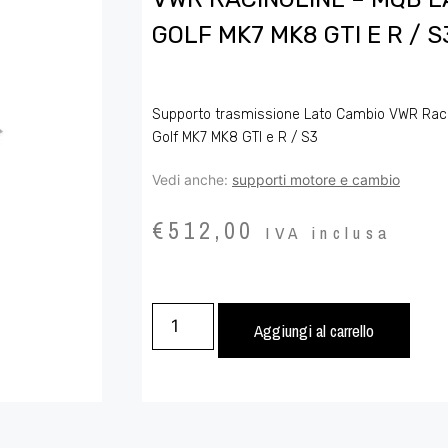
GOLF MK7 MK8 GTI E R / S
Supporto trasmissione Lato Cambio VWR Raci
Golf MK7 MK8 GTI e R / S3
Vedi anche:
supporti motore e cambio
€
512,00
IVA inclusa
Aggiungi al carrello