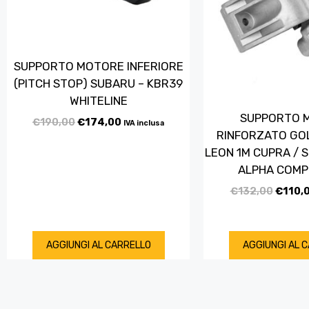
SUPPORTO MOTORE INFERIORE
(PITCH STOP) SUBARU – KBR39
WHITELINE
SUPPORTO 
€
190,00
€
174,00
IVA inclusa
RINFORZATO GOL
LEON 1M CUPRA / S
ALPHA COMP
€
132,00
€
110,
AGGIUNGI AL CARRELLO
AGGIUNGI AL 