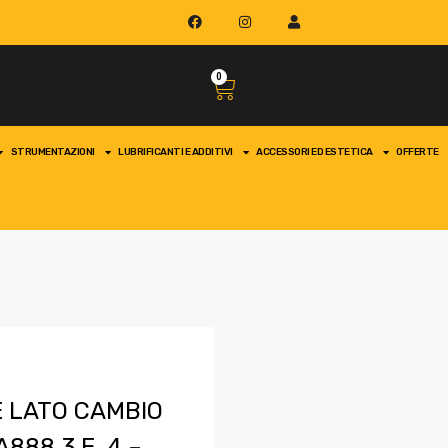
0
STRUMENTAZIONI
LUBRIFICANTI E ADDITIVI
ACCESSORI ED ESTETICA
OFFERTE
 LATO CAMBIO
888.3 E .4 –