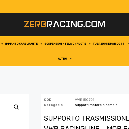
IMPIANTO CARBURANTE
SOSPENSIONI / TELAIO / RUOTE
TUBAZIONI E MANICOTTI
ALTRO
COD
VWR15G701
Categoria
supporti motore e cambio
SUPPORTO TRASMISSIONE
VWR RACINGLINE – MQB EA