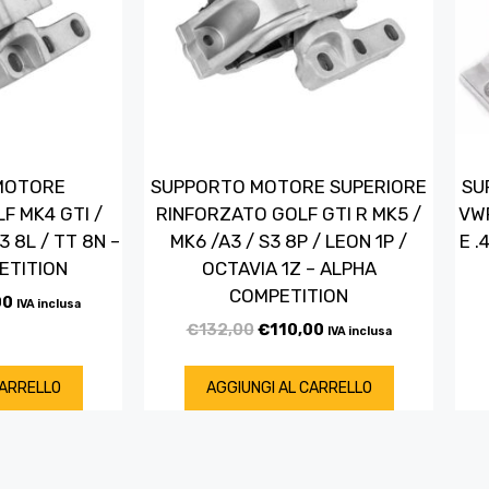
MOTORE
SUPPORTO MOTORE SUPERIORE
SU
F MK4 GTI /
RINFORZATO GOLF GTI R MK5 /
VWR
3 8L / TT 8N –
MK6 /A3 / S3 8P / LEON 1P /
E .
ETITION
OCTAVIA 1Z – ALPHA
COMPETITION
00
IVA inclusa
€
132,00
€
110,00
IVA inclusa
CARRELLO
AGGIUNGI AL CARRELLO