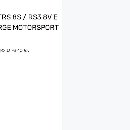
TRS 8S / RS3 8V E
FORGE MOTORSPORT
 / RSQ3 F3 400cv