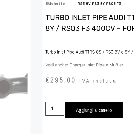
Etichette
RS3 8V
,
RS3 8Y
,
RSQ3 F3
TURBO INLET PIPE AUDI T
8Y / RSQ3 F3 400CV – 
Turbo Inlet Pipe Audi TTRS 8S / RS3 8V e 8Y
Vedi anche:
Charge/ Inlet Pipe e Muffler
€
295,00
IVA inclusa
Aggiungi al carrello