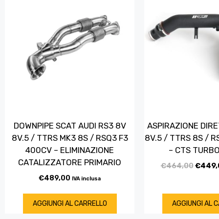
DOWNPIPE SCAT AUDI RS3 8V
ASPIRAZIONE DIRE
8V.5 / TTRS MK3 8S / RSQ3 F3
8V.5 / TTRS 8S / 
400CV – ELIMINAZIONE
– CTS TURBO
CATALIZZATORE PRIMARIO
€
464,00
€
449,
€
489,00
IVA inclusa
AGGIUNGI AL CARRELLO
AGGIUNGI AL 