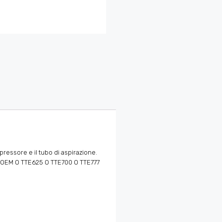
ressore e il tubo di aspirazione.
rbo OEM O TTE625 O TTE700 O TTE777