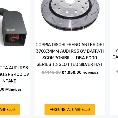
COPPIA DISCHI FRENO ANTERIORI
370X34MM AUDI RS3 8V BAFFATI
CA
SCOMPONIBILI – DBA 5000
SERIES T3 SLOTTED SILVER HAT
TTA AUDI RS3
€
1.148,29
€
1.050,00
IVA inclusa
RSQ3 F3 400 CV
 INTAKE
00
IVA inclusa
CARRELLO
AGGIUNGI AL CARRELLO