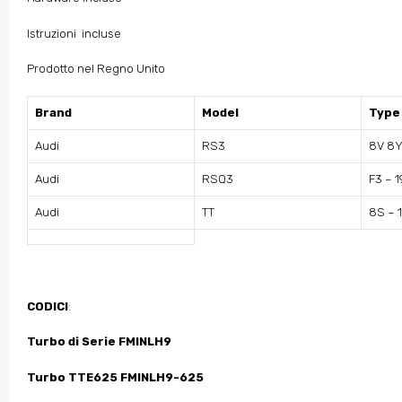
Istruzioni incluse
Prodotto nel Regno Unito
Brand
Model
Type
Audi
RS3
8V 8
Audi
RSQ3
F3 – 1
Audi
TT
8S – 
CODICI
:
Turbo di Serie FMINLH9
Turbo TTE625 FMINLH9-625