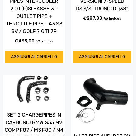
PIPES INTERCOOLER
VERSIONI 7-SPEED
2.0T(F)SI EA888.3 –
DSG/S-TRONIC DQ381
OUTLET PIPE +
€
287,00
IVA inclusa
THROTTLE PIPE – A3 S3
8V / GOLF 7 GTI 7R
€
439,00
IVA inclusa
AGGIUNGI AL CARRELLO
AGGIUNGI AL CARRELLO
SET 2 CHARGEPIPES IN
CARBONIO BMW S55 M2
COMP F87 / M3 F80 / M4