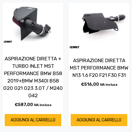
ASPIRAZIONE DIRETTA +
ASPIRAZIONE DIRETTA
TURBO INLET MST
MST PERFORMANCE BMW
PERFORMANCE BMW B58
N13 1.6 F20 F21 F30 F31
2019+BMW M340I B58
€
516,00
IVA inclusa
G20 G21 G23 3.0T / M240
G42
€
587,00
IVA inclusa
AGGIUNGI AL CARRELLO
AGGIUNGI AL CARRELLO