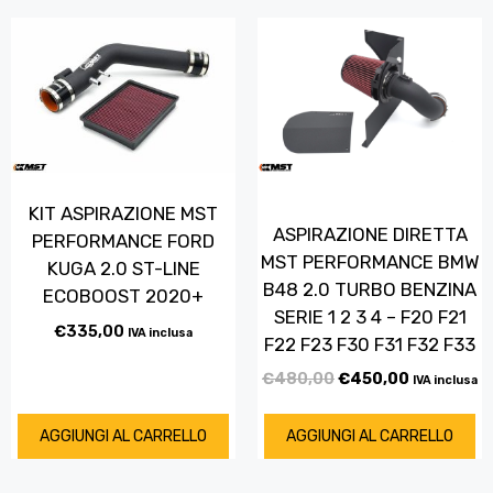
KIT ASPIRAZIONE MST
ASPIRAZIONE DIRETTA
PERFORMANCE FORD
MST PERFORMANCE BMW
KUGA 2.0 ST-LINE
B48 2.0 TURBO BENZINA
ECOBOOST 2020+
SERIE 1 2 3 4 – F20 F21
€
335,00
IVA inclusa
F22 F23 F30 F31 F32 F33
€
480,00
€
450,00
IVA inclusa
AGGIUNGI AL CARRELLO
AGGIUNGI AL CARRELLO