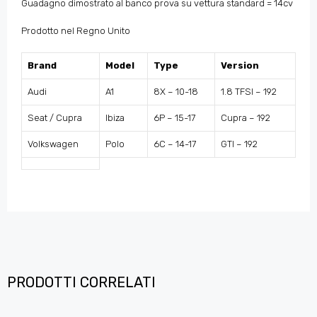
Guadagno dimostrato al banco prova su vettura standard = 14cv
Prodotto nel Regno Unito
Brand
Model
Type
Version
Audi
A1
8X – 10-18
1.8 TFSI – 192
Seat / Cupra
Ibiza
6P – 15-17
Cupra – 192
Volkswagen
Polo
6C – 14-17
GTI – 192
PRODOTTI CORRELATI