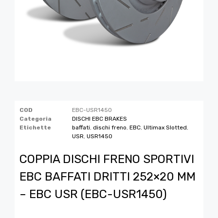
COD
EBC-USR1450
Categoria
DISCHI EBC BRAKES
Etichette
baffati
,
dischi freno
,
EBC
,
Ultimax Slotted
,
USR
,
USR1450
COPPIA DISCHI FRENO SPORTIVI
EBC BAFFATI DRITTI 252×20 MM
– EBC USR (EBC-USR1450)