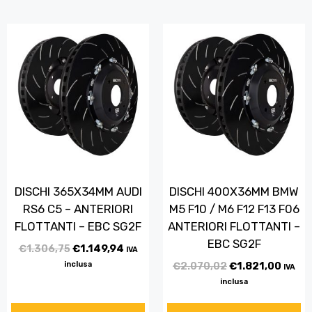
DISCHI 365X34MM AUDI
DISCHI 400X36MM BMW
RS6 C5 – ANTERIORI
M5 F10 / M6 F12 F13 F06
FLOTTANTI – EBC SG2F
ANTERIORI FLOTTANTI –
EBC SG2F
€
1.306,75
€
1.149,94
IVA
inclusa
€
2.070,02
€
1.821,00
IVA
inclusa