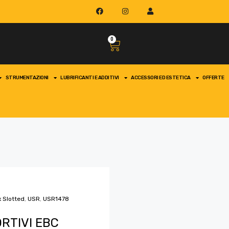
0
STRUMENTAZIONI
LUBRIFICANTI E ADDITIVI
ACCESSORI ED ESTETICA
OFFERTE
x Slotted
,
USR
,
USR1478
RTIVI EBC