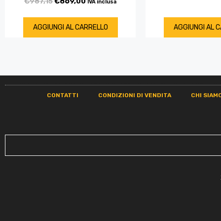
€
987,15
€
869,00
IVA inclusa
AGGIUNGI AL CARRELLO
AGGIUNGI AL 
CONTATTI
CONDIZIONI DI VENDITA
CHI SIAM