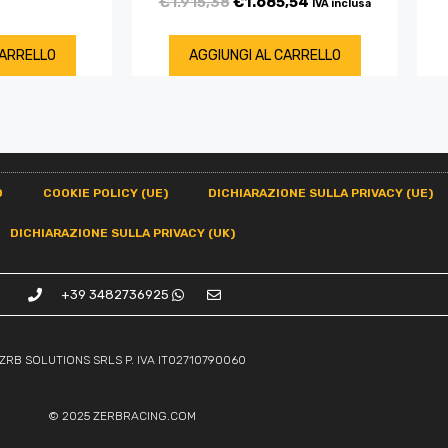
€
1.915,38
€
1.685,54
IVA inclusa
CARRELLO
AGGIUNGI AL CARRELLO
O
COOKIE POLICY (UE)
DICHIARAZIONE SULLA PRIVACY (UE)
DICHIARAZIONE SULLA PRIVACY (UK)
+39 3482736925
ZRB SOLUTIONS SRLS P. IVA IT02710790060
© 2025
ZERBRACING.COM