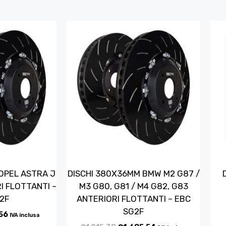
OPEL ASTRA J
DISCHI 380X36MM BMW M2 G87 /
I FLOTTANTI –
M3 G80, G81 / M4 G82, G83
2F
ANTERIORI FLOTTANTI – EBC
SG2F
56
IVA inclusa