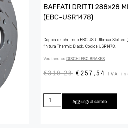
BAFFATI DRITTI 288×28 M
(EBC-USR1478)
Coppia dischi freno EBC USR Ultimax Slotted (b
finitura Thermic Black. Codice USR1478.
Vedi anche:
DISCHI EBC BRAKES
€
310,28
€
257,54
IVA in
Aggiungi al carrello