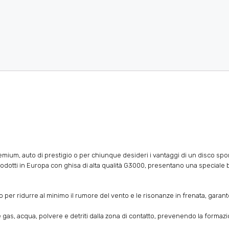
mium, auto di prestigio o per chiunque desideri i vantaggi di un disco sport
prodotti in Europa con ghisa di alta qualità G3000, presentano una speciale b
iato per ridurre al minimo il rumore del vento e le risonanze in frenata, gar
, acqua, polvere e detriti dalla zona di contatto, prevenendo la formazio