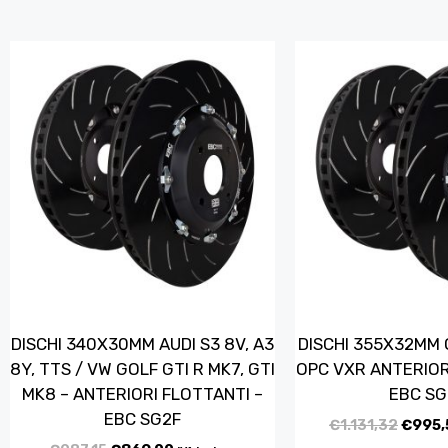
DISCHI 340X30MM AUDI S3 8V, A3
DISCHI 355X32MM 
8Y, TTS / VW GOLF GTI R MK7, GTI
OPC VXR ANTERIOR
MK8 – ANTERIORI FLOTTANTI –
EBC SG
EBC SG2F
€
1.131,32
€
995,