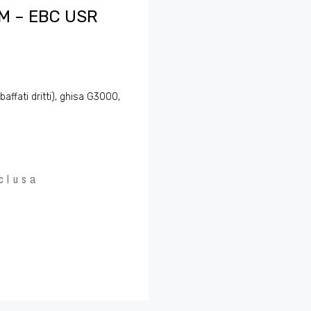
M – EBC USR
affati dritti), ghisa G3000,
clusa